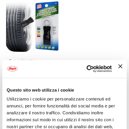
Spessimetro
Gomme Con
portachiavi -
WEKGO
0-20mm
WEKGO
1,99 €
Questo sito web utilizza i cookie
CONSEGNA IN
48H
Utilizziamo i cookie per personalizzare contenuti ed
annunci, per fornire funzionalità dei social media e per
Mostra
analizzare il nostro traffico. Condividiamo inoltre
informazioni sul modo in cui utilizzi il nostro sito con i
nostri partner che si occupano di analisi dei dati web,