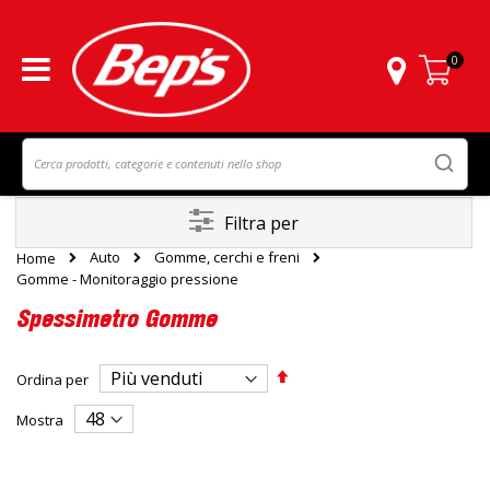
0
Carrello
Filtra per
Auto
Gomme, cerchi e freni
Home
Gomme - Monitoraggio pressione
Spessimetro Gomme
Imposta
Ordina per
la
direzione
Mostra
decrescente