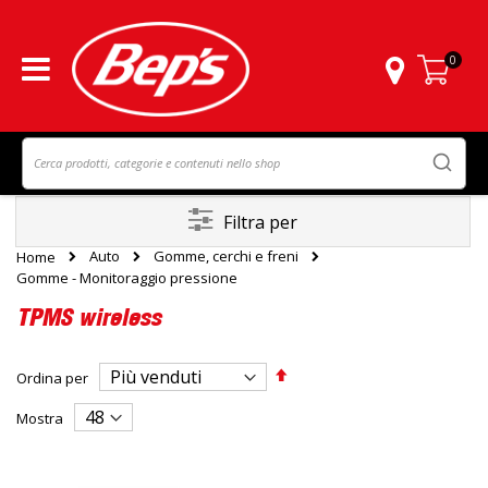
0
Carrello
Filtra per
Auto
Gomme, cerchi e freni
Home
Gomme - Monitoraggio pressione
TPMS wireless
Imposta
Ordina per
la
direzione
Mostra
decrescente