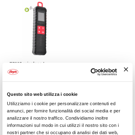
TPMS wireless I-
TPMS - LAUNCH
ITALY
LAUNCH ITALY
205×57×25,5mm
199,00 €
Questo sito web utilizza i cookie
CONSEGNA IN
Spedizione
48H
gratuita!
Utilizziamo i cookie per personalizzare contenuti ed
annunci, per fornire funzionalità dei social media e per
Mostra
analizzare il nostro traffico. Condividiamo inoltre
informazioni sul modo in cui utilizzi il nostro sito con i
nostri partner che si occupano di analisi dei dati web,