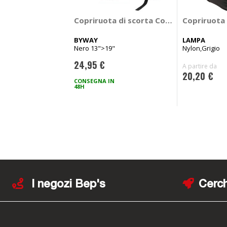
Copriruota di scorta Copri pneumatici
Copriruota 
BYWAY
LAMPA
Nero 13">19"
Nylon,Grigio
24,95 €
A partire da
20,20 €
CONSEGNA IN
48H
I negozi Bep's
Cerch