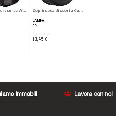
 - BYWAY
di scorta Wheel bag
Copriruota di scorta Copriruota
LAMPA
XXL
A partire da
19,45 €
iamo immobili
Lavora con noi