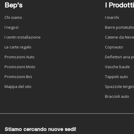
Bep's
I Prodotti
Chi siamo
I marchi
I negozi
Barre portatutt
I centri installazione
Catene da Nev
Le carte regalo
Copriauto
Promozioni Auto
Deflettori aria p
Promozioni Moto
Vasche baule
Promozioni Bici
Tappeti auto
Mappa del sito
Spazzole tergicr
Braccioli auto
Stiamo cercando nuove sedi!