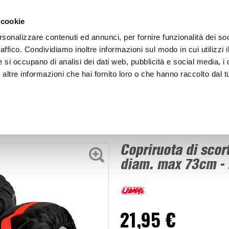
ACCEDI
CREA
 cookie
rsonalizzare contenuti ed annunci, per fornire funzionalità dei so
raffico. Condividiamo inoltre informazioni sul modo in cui utilizzi i
e si occupano di analisi dei dati web, pubblicità e social media, i 
ltre informazioni che hai fornito loro o che hanno raccolto dal tu
BICI
BEP'S GARAGE
Copriruota di scorta 13 - 19 Tyre Wrap - LAMPA
Stoccaggio
Copriruota di scor
diam. max 73cm - 
21,95 €