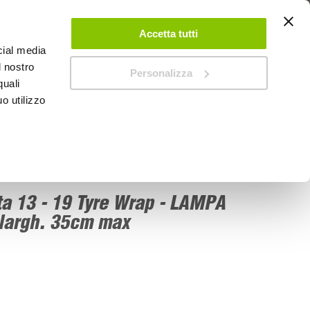
 UN ACCOUNT
CONTATTACI
NEGOZI
IL MIO NEGOZIO
Accetta tutti
cial media
l nostro
Personalizza
0
Carrello
quali
o utilizzo
PROMOZIONI
ta 13 - 19 Tyre Wrap - LAMPA
largh. 35cm max