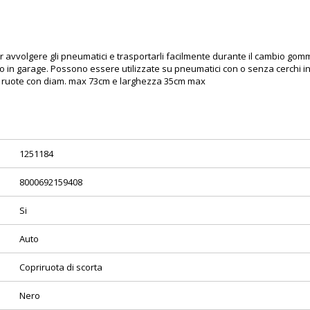
r avvolgere gli pneumatici e trasportarli facilmente durante il cambio gomm
io in garage. Possono essere utilizzate su pneumatici con o senza cerchi ins
er ruote con diam. max 73cm e larghezza 35cm max
1251184
8000692159408
Si
Auto
Copriruota di scorta
Nero