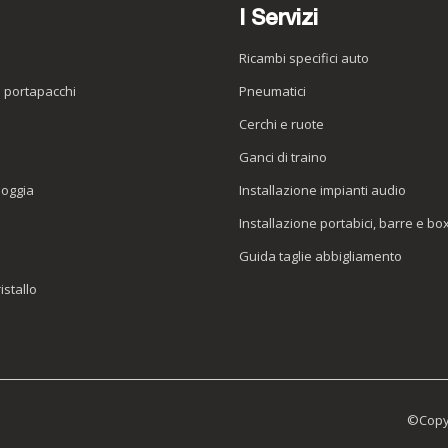
I Servizi
Ricambi specifici auto
o portapacchi
Pneumatici
e
Cerchi e ruote
Ganci di traino
ioggia
Installazione impianti audio
Installazione portabici, barre e bo
Guida taglie abbigliamento
istallo
©Copyr