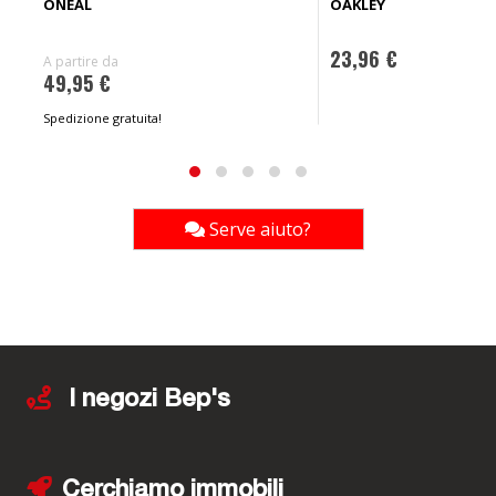
ONEAL
OAKLEY
23,96 €
A partire da
49,95 €
Spedizione gratuita!
Serve aiuto?
I negozi Bep's
Cerchiamo immobili