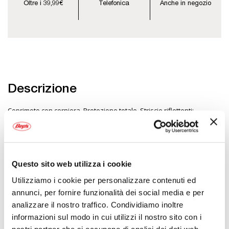
Oltre i 39,99€
Telefonica
Anche in negozio
Descrizione
Coprimoto con cerniera. Protezione totale. Striscie riflettenti:
aumentano la visibilità di notte. Profilo inferiore fluorescente ad alta
visbilità. Custodia inclusa. Tappetino antiabrasione: dotato di
tappeto inferiore con cerniera lungo tutta la circonferenza. Per tutte
le stagioni. Per uso interno ed esterno. Protezione UV. Traspirante.
In tessuto idrorepellente (att.ne: il veicolo si può bagnare se rimane
Questo sito web utilizza i cookie
esposto per un lungo periodo di tempo sotto la pioggia, nel bagnato
o sulla neve). Doppia presa d'aria. Protezione completa da sole,
Utilizziamo i cookie per personalizzare contenuti ed
pioggia, neve, polvere, ecc
annunci, per fornire funzionalità dei social media e per
analizzare il nostro traffico. Condividiamo inoltre
LISTA APPLICAZIONI COPRIMOTO RONIN
informazioni sul modo in cui utilizzi il nostro sito con i
IT AVVERTENZE