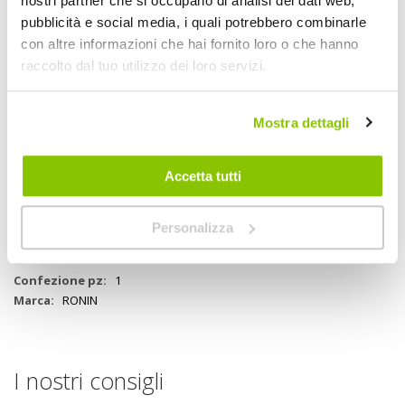
nostri partner che si occupano di analisi dei dati web,
pubblicità e social media, i quali potrebbero combinarle
UK WARNING
con altre informazioni che hai fornito loro o che hanno
RONIN MOTO INFO TABELLA
raccolto dal tuo utilizzo dei loro servizi.
Mostra dettagli
Specifiche tecniche
Accetta tutti
Maggiori
M1636672
Informazioni
No
Moto
Personalizza
Telo Coprimoto interno-esterno
Nero/fluo
1
RONIN
I nostri consigli