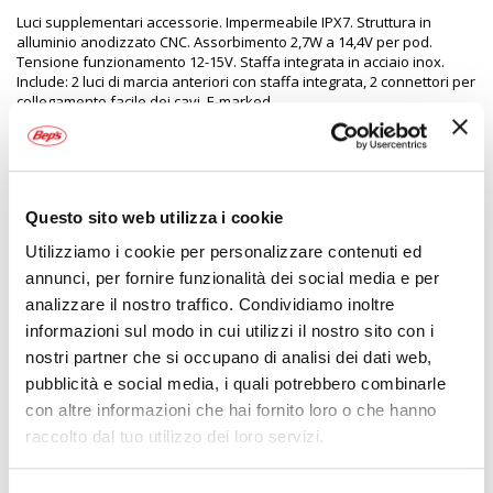
Luci supplementari accessorie. Impermeabile IPX7. Struttura in
alluminio anodizzato CNC. Assorbimento 2,7W a 14,4V per pod.
Tensione funzionamento 12-15V. Staffa integrata in acciaio inox.
Include: 2 luci di marcia anteriori con staffa integrata, 2 connettori per
collegamento facile dei cavi. E-marked
Specifiche tecniche
Questo sito web utilizza i cookie
Maggiori
2091667
Informazioni
Utilizziamo i cookie per personalizzare contenuti ed
5030009444845
No
annunci, per fornire funzionalità dei social media e per
Moto
analizzare il nostro traffico. Condividiamo inoltre
Fari supplementari
informazioni sul modo in cui utilizzi il nostro sito con i
12-15V
nostri partner che si occupano di analisi dei dati web,
2
pubblicità e social media, i quali potrebbero combinarle
Prezzo speciale
con altre informazioni che hai fornito loro o che hanno
OXFORD
raccolto dal tuo utilizzo dei loro servizi.
12-15V