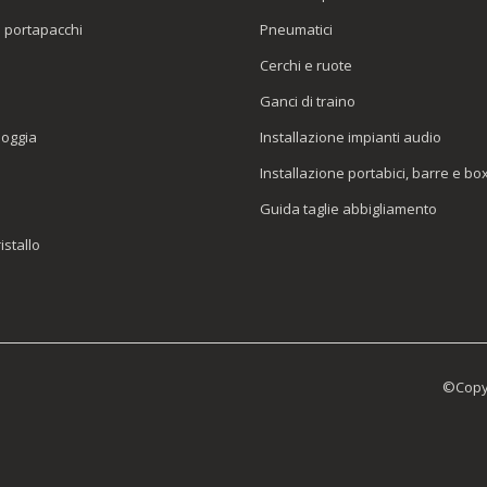
o portapacchi
Pneumatici
e
Cerchi e ruote
Ganci di traino
ioggia
Installazione impianti audio
Installazione portabici, barre e bo
Guida taglie abbigliamento
istallo
©Copyr