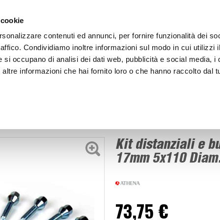
ACCEDI
CREA
 cookie
rsonalizzare contenuti ed annunci, per fornire funzionalità dei so
raffico. Condividiamo inoltre informazioni sul modo in cui utilizzi i
e si occupano di analisi dei dati web, pubblicità e social media, i 
ltre informazioni che hai fornito loro o che hanno raccolto dal tu
BICI
BEP'S GARAGE
Kit distanziali e bulloni O-P1742C - ATHENA
ziali
Kit distanziali e 
17mm 5x110 Diam
73,75 €