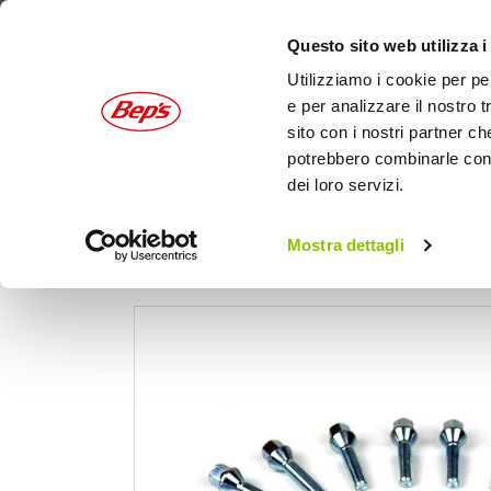
Questo sito web utilizza i
Utilizziamo i cookie per pe
e per analizzare il nostro t
sito con i nostri partner ch
potrebbero combinarle con a
dei loro servizi.
AUTO
MOTO
OUTDOOR
Mostra dettagli
Home
Auto
Gomme, cerchi e freni
Distan