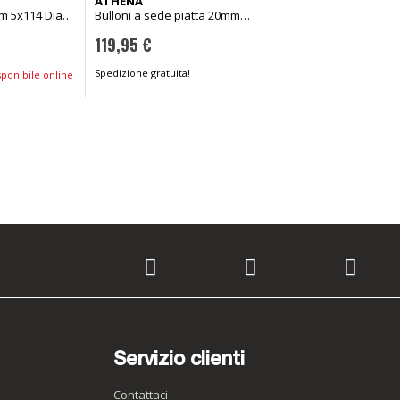
ATHENA
Bulloni conici 20mm 
mm 5x114 Diam.
Bulloni a sede piatta 20mm
57mm M14x1,50
5x108 Diam. 65mm M12x1,25
77,55 €
119,95 €
Spedizione gratuita!
Spedizione gratuita!
ponibile online
Servizio clienti
Contattaci