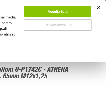
 UN ACCOUNT
CONTATTACI
NEGOZI
IL MIO NEGOZIO
Accetta tutti
cial media
l nostro
Personalizza
0
Carrello
quali
o utilizzo
PROMOZIONI
bulloni O-P1742C - ATHENA
. 65mm M12x1,25