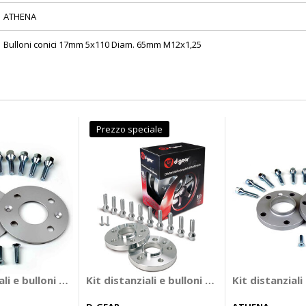
ATHENA
Bulloni conici 17mm 5x110 Diam. 65mm M12x1,25
Prezzo speciale
t - Green series - D-GEAR Dacia Duster, Renault Megane, Scen
iali e bulloni O-P0510C7 - ATHENA
Kit distanziali e bulloni RX complete set - R
Kit distanzial