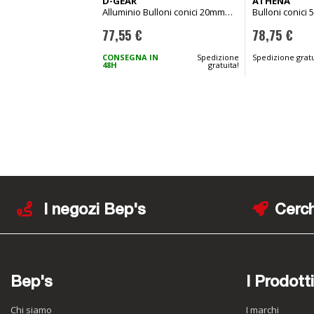
D-GEAR
ATHENA
Alluminio Bulloni conici 20mm
Bulloni conici
5x114,3 diam. 66,0 B M12x1,50
58mm M12x1,2
77,55 €
78,75 €
CONSEGNA IN
Spedizione
Spedizione gratu
48H
gratuita!
I negozi Bep's
Cerch
Bep's
I Prodotti
Chi siamo
I marchi