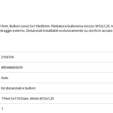
e 17mm. Bulloni conici 5x110x65mm. Filettatura bulloneria mozzo: M12x1,25
traggio esterno. Distanziali installabili esclusivamente su cerchi in acciaio o
2156739
805668426339
Auto
Kit distanziali e bulloni
17mm 5x110 Diam. 65mm M12x1,25
1