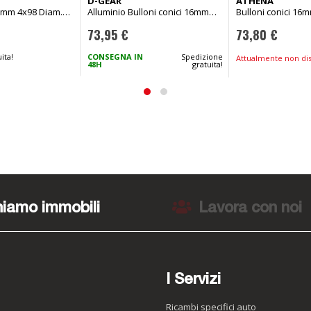
D-GEAR
ATHENA
 5mm 4x98 Diam.
Alluminio Bulloni conici 16mm
Bulloni conici 16
5
5x120 diam. 72,5 B M12x1,50 +
67mm M14x1,50
73,95 €
73,80 €
altri 9 veicoli
ita!
CONSEGNA IN
Spedizione
Attualmente non dis
48H
gratuita!
iamo immobili
Lavora con noi
I Servizi
Ricambi specifici auto