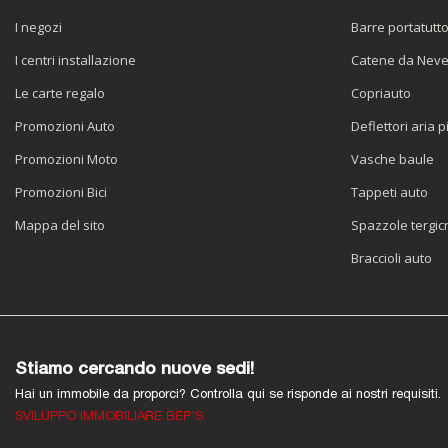
I negozi
Barre portatutt
I centri installazione
Catene da Nev
Le carte regalo
Copriauto
Promozioni Auto
Deflettori aria p
Promozioni Moto
Vasche baule
Promozioni Bici
Tappeti auto
Mappa del sito
Spazzole tergicr
Braccioli auto
Stiamo cercando nuove sedi!
Hai un immobile da proporci? Controlla qui se risponde ai nostri requisiti.
SVILUPPO IMMOBILIARE BEP'S