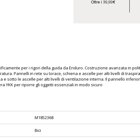
Oltre i 39,99€
ificamente per i rigori della guida da Enduro. Costruzione avanzata in po
ratura. Pannelli in rete su torace, schiena e ascelle per alti livelli di trasp
a e sotto le ascelle per alti livelli di ventilazione interna. Il pannello inf
era YKK per riporre gli oggetti essenziali in modo sicuro
M1852368
Bici