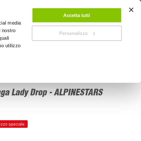
 UN ACCOUNT
CONTATTACI
NEGOZI
IL MIO NEGOZIO
Accetta tutti
cial media
l nostro
Personalizza
0
Carrello
quali
o utilizzo
PROMOZIONI
ga Lady Drop - ALPINESTARS
ezzo speciale