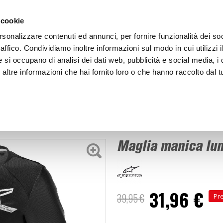
ACCEDI
CREA
 cookie
rsonalizzare contenuti ed annunci, per fornire funzionalità dei so
raffico. Condividiamo inoltre informazioni sul modo in cui utilizzi i
e si occupano di analisi dei dati web, pubblicità e social media, i 
ltre informazioni che hai fornito loro o che hanno raccolto dal tu
BICI
BEP'S GARAGE
Maglia manica lunga Lady Drop
 e maglie
Maglia manica lun
31,96 €
39,95 €
Pr