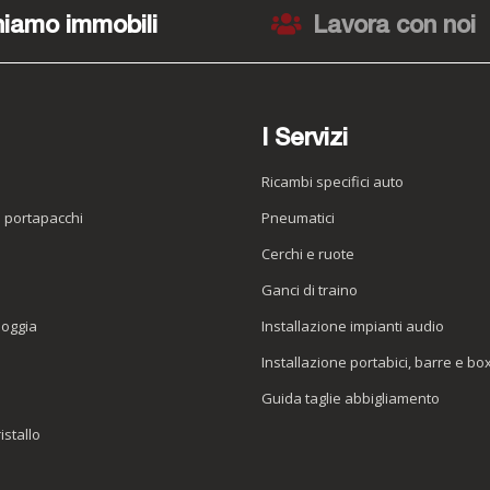
iamo immobili
Lavora con noi
I Servizi
Ricambi specifici auto
o portapacchi
Pneumatici
e
Cerchi e ruote
Ganci di traino
ioggia
Installazione impianti audio
Installazione portabici, barre e bo
Guida taglie abbigliamento
istallo