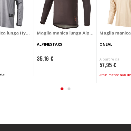
ca lunga Hybrid V26
Maglia manica lunga Alps 6.0 V2
Maglia manica 
ALPINESTARS
ONEAL
35,16 €
A partire da
57,95 €
ita!
Attualmente non dis