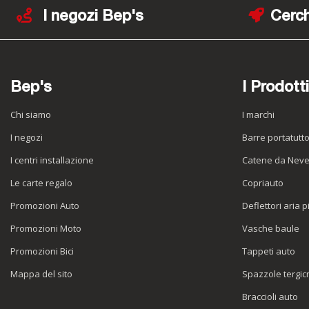
I negozi Bep's
Cerch
Bep's
I Prodotti
Chi siamo
I marchi
I negozi
Barre portatutt
I centri installazione
Catene da Nev
Le carte regalo
Copriauto
Promozioni Auto
Deflettori aria p
Promozioni Moto
Vasche baule
Promozioni Bici
Tappeti auto
Mappa del sito
Spazzole tergicr
Braccioli auto