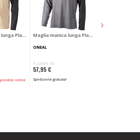
Maglia manica l
lunga Plain V26
Maglia manica lunga Plain V26
ALPINESTARS
ONEAL
35,16 €
A partire da
57,95 €
Spedizione gratuita!
ponibile online