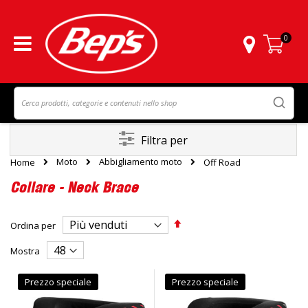
0
Carrello
Filtra per
Moto
Abbigliamento moto
Home
Off Road
Collare - Neck Brace
Imposta
Ordina per
la
direzione
Mostra
decrescente
Prezzo speciale
Prezzo speciale