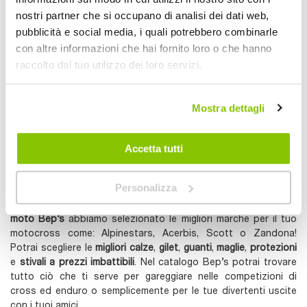
nostri partner che si occupano di analisi dei dati web,
pubblicità e social media, i quali potrebbero combinarle
con altre informazioni che hai fornito loro o che hanno
Collare - Neck Brace
raccolto dal tuo utilizzo dei loro servizi.
X-Round Pro -
ACERBIS
ACERBIS
Nero/giallo Tg Unica
Mostra dettagli
31,95 €
CONSEGNA IN
48H
Accetta tutti
Mostra
Personalizza
L’
off road
è la tua passione? Nel
catalogo abbigliamento
moto Bep’s
abbiamo selezionato le migliori marche per il tuo
motocross come: Alpinestars, Acerbis, Scott o Zandona!
Potrai scegliere le
migliori calze
,
gilet
,
guanti
,
maglie
,
protezioni
e
stivali a prezzi imbattibili
. Nel catalogo Bep’s potrai trovare
tutto ciò che ti serve per gareggiare nelle competizioni di
cross ed enduro o semplicemente per le tue divertenti uscite
con i tuoi amici.