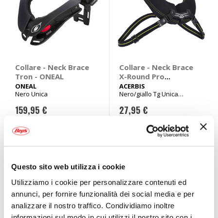
Collare - Neck Brace
Collare - Neck Brace
Tron - ONEAL
X-Round Pro
Bambino - ACERBIS
ONEAL
ACERBIS
Nero Unica
Nero/giallo Tg Unica
bambino
159,95 €
27,95 €
Spedizione gratuita!
CONSEGNA IN
48H
Questo sito web utilizza i cookie
Utilizziamo i cookie per personalizzare contenuti ed
annunci, per fornire funzionalità dei social media e per
analizzare il nostro traffico. Condividiamo inoltre
informazioni sul modo in cui utilizzi il nostro sito con i