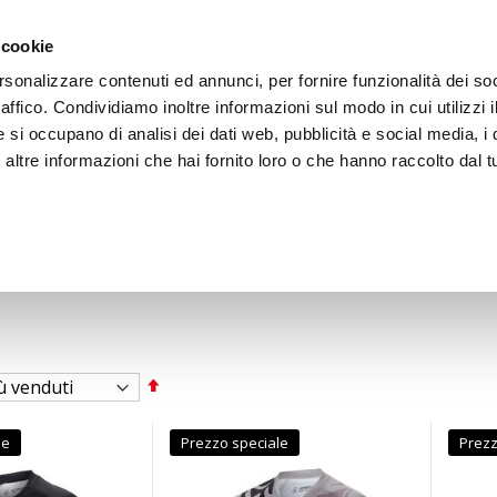
ACCEDI
CREA
 cookie
rsonalizzare contenuti ed annunci, per fornire funzionalità dei so
raffico. Condividiamo inoltre informazioni sul modo in cui utilizzi i
e si occupano di analisi dei dati web, pubblicità e social media, i 
ltre informazioni che hai fornito loro o che hanno raccolto dal tu
BICI
BEP'S GARAGE
Imposta
la
direzione
decrescente
le
Prezzo speciale
Prezz