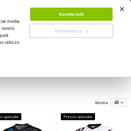
 UN ACCOUNT
CONTATTACI
NEGOZI
IL MIO NEGOZIO
Accetta tutti
cial media
l nostro
Personalizza
0
Carrello
quali
o utilizzo
PROMOZIONI
Mostra
o speciale
Prezzo speciale