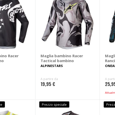
ino Racer
Maglia bambino Racer
Magl
no
Tactical bambino
Ranc
ALPINESTARS
ONEA
A partire da
A part
19,95 €
25,9
Attual
le
Prezzo speciale
Prezz