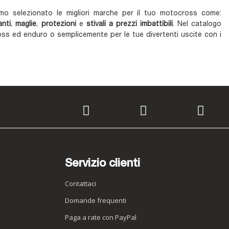
o selezionato le migliori marche per il tuo motocross come:
anti
,
maglie
,
protezioni
e
stivali a prezzi imbattibili
. Nel catalogo
ross ed enduro o semplicemente per le tue divertenti uscite con i
Servizio clienti
Contattaci
Domande frequenti
Paga a rate con PayPal