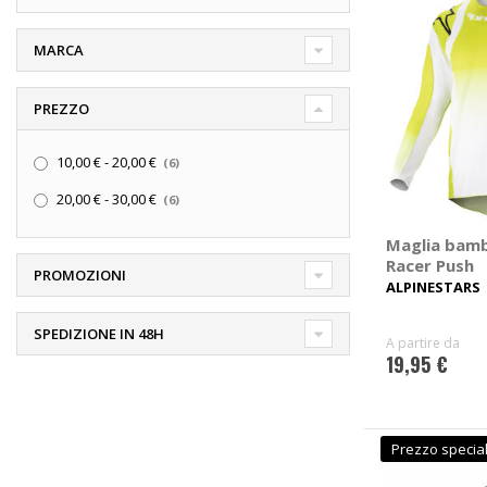
MARCA
PREZZO
elementi
10,00 €
-
20,00 €
6
elementi
20,00 €
-
30,00 €
6
Maglia bamb
Racer Push
PROMOZIONI
ALPINESTARS
SPEDIZIONE IN 48H
A partire da
19,95 €
Prezzo specia