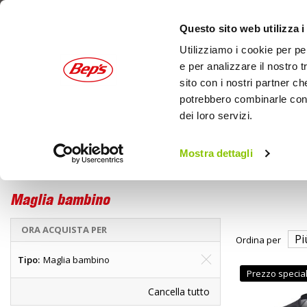
Questo sito web utilizza i
Utilizziamo i cookie per pe
e per analizzare il nostro t
sito con i nostri partner ch
potrebbero combinarle con a
dei loro servizi.
AUTO
MOTO
OUTDOOR
Mostra dettagli
Moto
Abbigliamento moto
Home
Off Road
Maglia bambino
ORA ACQUISTA PER
Ordina per
Tipo
Maglia bambino
Prezzo specia
Cancella tutto