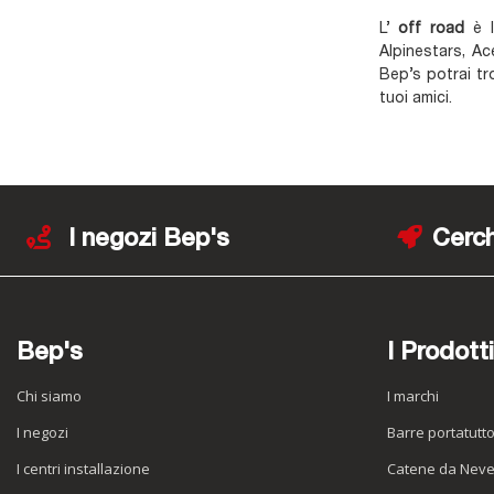
L’
off road
è l
Alpinestars, Ac
Bep’s potrai tr
tuoi amici.
I negozi Bep's
Cerch
Bep's
I Prodotti
Chi siamo
I marchi
I negozi
Barre portatutt
I centri installazione
Catene da Nev