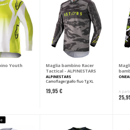
ino Youth
Maglia bambino Racer
Magl
Tactical - ALPINESTARS
bamb
ALPINESTARS
ONEA
Camoflage/giallo fluo Tg XL
19,95 €
A part
25,9
le