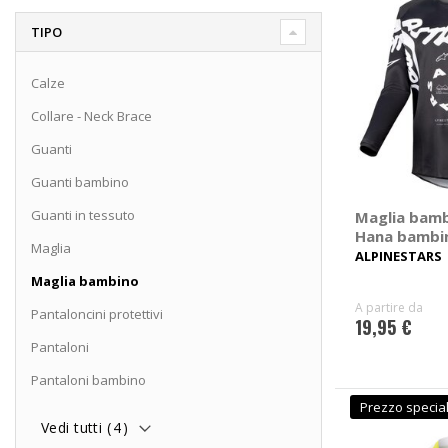
TIPO
Calze
Collare - Neck Brace
Guanti
Guanti bambino
Guanti in tessuto
Maglia bamb
Hana bambi
Maglia
ALPINESTARS
Maglia bambino
A partire da
Pantaloncini protettivi
19,95 €
Pantaloni
Pantaloni bambino
Prezzo specia
Vedi tutti (
4
)