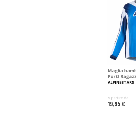
Maglia bamb
Portl Ragaz
ALPINESTARS
A partire da
19,95 €