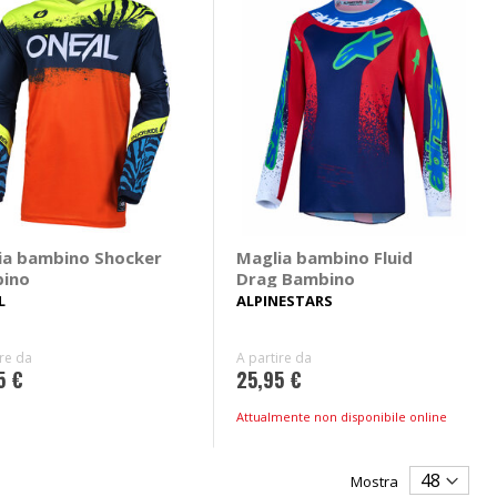
ia bambino Shocker
Maglia bambino Fluid
ino
Drag Bambino
L
ALPINESTARS
ire da
A partire da
5 €
25,95 €
Attualmente non disponibile online
Mostra