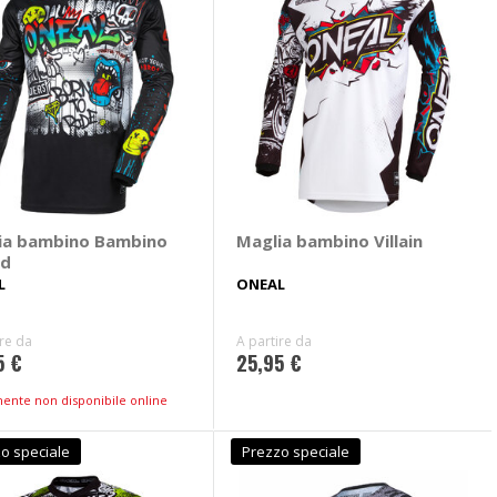
ia bambino Bambino
Maglia bambino Villain
id
L
ONEAL
ire da
A partire da
5 €
25,95 €
mente non disponibile online
o speciale
Prezzo speciale