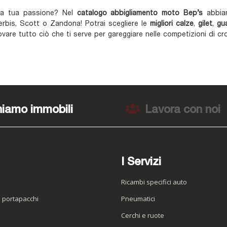
a tua passione? Nel
catalogo abbigliamento moto Bep’s
abbiam
erbis, Scott o Zandona! Potrai scegliere le
migliori calze
,
gilet
,
gu
ovare tutto ciò che ti serve per gareggiare nelle competizioni di c
iamo immobili
Lavora con noi
I Servizi
Ricambi specifici auto
o portapacchi
Pneumatici
e
Cerchi e ruote