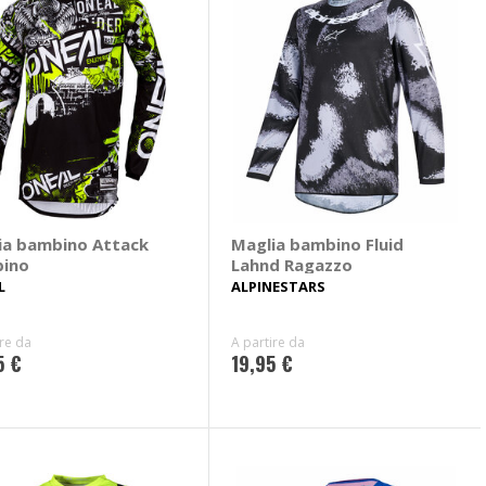
ia bambino Attack
Maglia bambino Fluid
ino
Lahnd Ragazzo
L
ALPINESTARS
ire da
A partire da
5 €
19,95 €