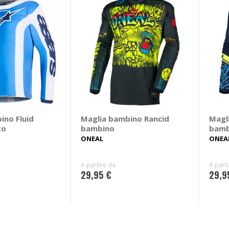
ino Fluid
Maglia bambino Rancid
Magl
zo
bambino
bamb
ONEAL
ONEA
A partire da
A part
29,95 €
29,9