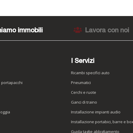
iamo immobili
Lavora con noi
I Servizi
Ricambi specifici auto
o portapacchi
Pneumatici
e
Cerchi e ruote
Ganci di traino
ioggia
Installazione impianti audio
Installazione portabici, barre e bo
Guida taglie abbigliamento