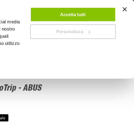
 UN ACCOUNT
CONTATTACI
NEGOZI
IL MIO NEGOZIO
Accetta tutti
cial media
l nostro
Personalizza
0
Carrello
quali
o utilizzo
PROMOZIONI
oTrip - ABUS
ale