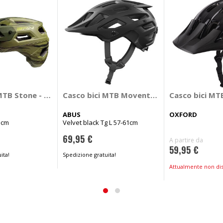
MTB Stone - BRN
Casco bici MTB Moventor 2.0 - ABUS
Casco bici MT
ABUS
OXFORD
1cm
Velvet black Tg L 57-61cm
69,95 €
A partire da
59,95 €
ita!
Spedizione gratuita!
Attualmente non dis