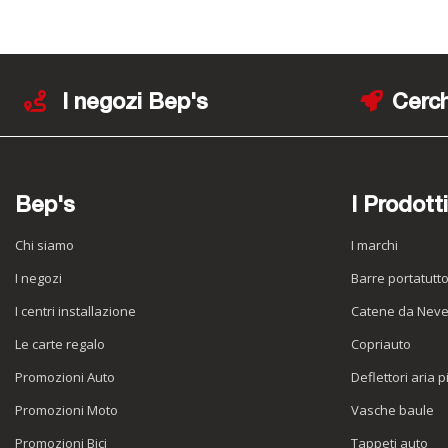
I negozi Bep's
Cerch
Bep's
I Prodotti
Chi siamo
I marchi
I negozi
Barre portatutt
I centri installazione
Catene da Nev
Le carte regalo
Copriauto
Promozioni Auto
Deflettori aria p
Promozioni Moto
Vasche baule
Promozioni Bici
Tappeti auto