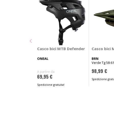
Casco bici MTB Defender
Casco bici 
ONEAL
BRN
Verde Tg 58-6
98,99 €
A partire da
69,95 €
Spedizione gratu
Spedizione gratuita!