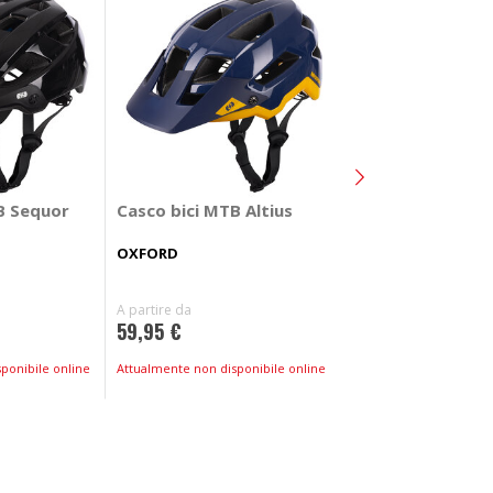
Casco bici MTB T
B Sequor
Casco bici MTB Altius
ONEAL
OXFORD
A partire da
A partire da
79,95 €
59,95 €
Spedizione gratuita!
ponibile online
Attualmente non disponibile online