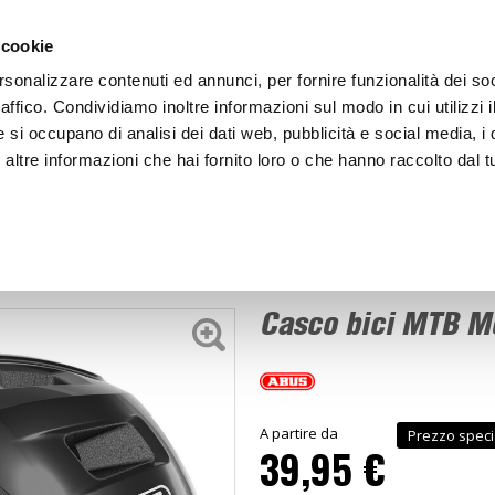
ACCEDI
CREA
 cookie
rsonalizzare contenuti ed annunci, per fornire funzionalità dei so
raffico. Condividiamo inoltre informazioni sul modo in cui utilizzi i
e si occupano di analisi dei dati web, pubblicità e social media, i 
ltre informazioni che hai fornito loro o che hanno raccolto dal tu
BICI
BEP'S GARAGE
ici MTB MoTrip
Casco bici MTB M
A partire da
Prezzo speci
39,95 €