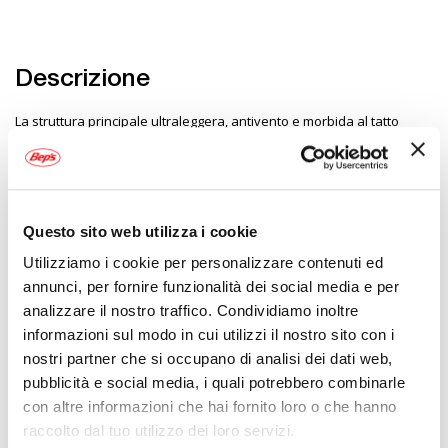
Descrizione
La struttura principale ultraleggera, antivento e morbida al tatto
presenta un trattamento idrorepellente aggiuntivo per condizioni di
bagnato. Inserti in rete elasticizzata sul retro per una migliore
circolazione dell'aria e traspirabilità. Incorpora morbidi inserti in rete
di nylon sotto le ascelle per migliorare il flusso d'aria e la gestione
dell'umidità. Cerniera semi autobloccante per personalizzazione e
vestibilità. Bordo elasticizzato su polsino / polso, collo e vita per
Questo sito web utilizza i cookie
garantire che il capo rimanga in posizione. Il profilo posteriore
Utilizziamo i cookie per personalizzare contenuti ed
allungato offre una copertura estesa nella zona lombare. Dettagli
riflettenti. Borsa portaoggetti integrata per riporre facilmente il capo
annunci, per fornire funzionalità dei social media e per
analizzare il nostro traffico. Condividiamo inoltre
informazioni sul modo in cui utilizzi il nostro sito con i
Specifiche tecniche
nostri partner che si occupano di analisi dei dati web,
pubblicità e social media, i quali potrebbero combinarle
Maggiori
M1809026
con altre informazioni che hai fornito loro o che hanno
Informazioni
Bici
raccolto dal tuo utilizzo dei loro servizi.
Giacca