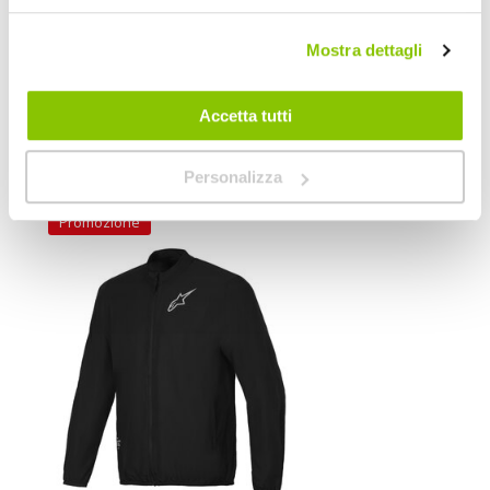
Fluo
1
Mostra dettagli
Prezzo speciale, Promozione
ALPINESTARS
Accetta tutti
POTREBBERO INTERESSARTI
Personalizza
Promozione