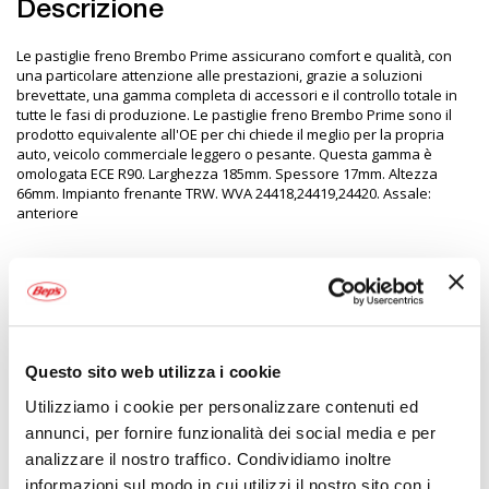
Descrizione
Le pastiglie freno Brembo Prime assicurano comfort e qualità, con
una particolare attenzione alle prestazioni, grazie a soluzioni
brevettate, una gamma completa di accessori e il controllo totale in
tutte le fasi di produzione. Le pastiglie freno Brembo Prime sono il
prodotto equivalente all'OE per chi chiede il meglio per la propria
auto, veicolo commerciale leggero o pesante. Questa gamma è
omologata ECE R90. Larghezza 185mm. Spessore 17mm. Altezza
66mm. Impianto frenante TRW. WVA 24418,24419,24420. Assale:
anteriore
Specifiche tecniche
Maggiori
1279872
Informazioni
Si
Questo sito web utilizza i cookie
Auto
Utilizziamo i cookie per personalizzare contenuti ed
Pastiglie freno
annunci, per fornire funzionalità dei social media e per
1
analizzare il nostro traffico. Condividiamo inoltre
Super Prezzo, Prezzo speciale, Promozione
informazioni sul modo in cui utilizzi il nostro sito con i
BREMBO