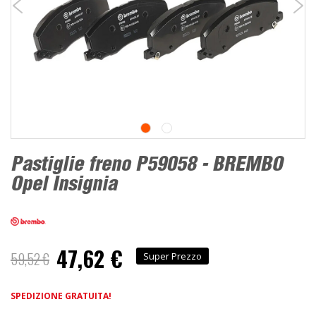
Pastiglie freno P59058 - BREMBO
Opel Insignia
47,62 €
Prezzo
59,52 €
Super Prezzo
speciale
SPEDIZIONE GRATUITA!