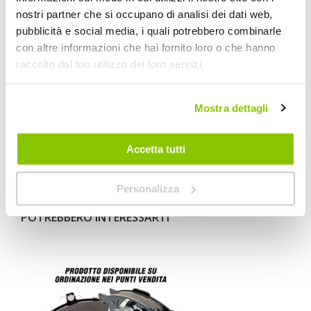
Anteriore
nostri partner che si occupano di analisi dei dati web,
pubblicità e social media, i quali potrebbero combinarle
con altre informazioni che hai fornito loro o che hanno
Veicoli compatibili
raccolto dal tuo utilizzo dei loro servizi.
Opel Insignia A (G09) 1.6 Turbo (68) 132kW 180hp 2008 > 2017
Opel Insignia A (G09) 1.6 (68) 85kW 116hp 2008 > 2017
Opel Insignia A (G09) 1.8 (68) 103kW 140hp 2008 > 2017
Mostra dettagli
Opel Insignia A (G09) 1.4 (68) 103kW 140hp 2011 > 2017
Opel Insignia A (G09) 1.4 LPG (68) 103kW 140hp 2012 > 2017
Opel Insignia A (G09) 1.6 SIDI (68) 125kW 170hp 2013 > 2017
Accetta tutti
Opel Insignia A (G09) 1.6 CDTi (68) 100kW 136hp 2015 > 2017
Opel Insignia A (G09) 1.6 CDTi (68) 88kW 120hp 2015 > 2017
Personalizza
POTREBBERO INTERESSARTI