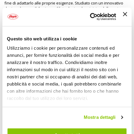
fine di adattarlo alle proprie esigenze. Studiato con un innovativo
design , è reversibile sia per il lato destro che sinistro della moto.
Dispone di un'attacco universale ad espansione perfettamente
compatibile con i manubri Racing Barracuda (diam. interno 17mm).
Per il montaggio su manubri originali è invece necessario un
adattamento
Questo sito web utilizza i cookie
Utilizziamo i cookie per personalizzare contenuti ed
Specifiche tecniche
annunci, per fornire funzionalità dei social media e per
analizzare il nostro traffico. Condividiamo inoltre
Maggiori
1731491
Informazioni
informazioni sul modo in cui utilizzi il nostro sito con i
Moto
nostri partner che si occupano di analisi dei dati web,
Protezione Leve ed accessori
pubblicità e social media, i quali potrebbero combinarle
Nero
1
con altre informazioni che hai fornito loro o che hanno
BARRACUDA
raccolto dal tuo utilizzo dei loro servizi.
Mostra dettagli
POTREBBERO INTERESSARTI