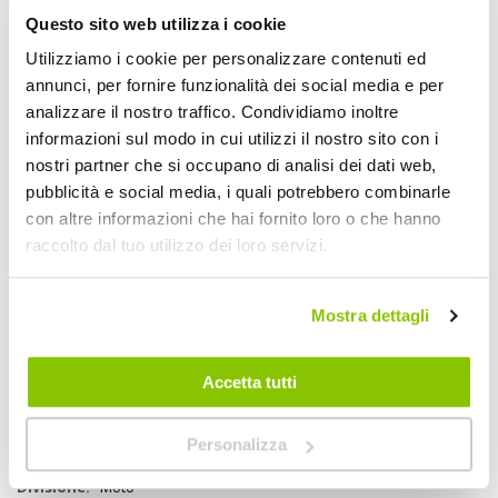
Questo sito web utilizza i cookie
Utilizziamo i cookie per personalizzare contenuti ed
Descrizione
annunci, per fornire funzionalità dei social media e per
analizzare il nostro traffico. Condividiamo inoltre
Kit tamponi paratelaio, completo di tutto il necessario per
informazioni sul modo in cui utilizzi il nostro sito con i
l'istallazione (sia lato DX che lato SX): testa tampone in PVC, più
distanziali in alluminio anodizzato, più bulloneria specifica, più
nostri partner che si occupano di analisi dei dati web,
istruzioni di montaggio. Per l'istallazione non è necessaria alcuna
pubblicità e social media, i quali potrebbero combinarle
modifica alle parti originali. Sono sviluppati per garantire una
con altre informazioni che hai fornito loro o che hanno
protezione laterale alla struttura della moto per salvaguardarla dalle
cadute. Il kit è ideato per essere meno ingombrante ed invasivo
raccolto dal tuo utilizzo dei loro servizi.
possibile mantenendo la dimensione minima per garantire la
migliore protezione possibile
Mostra dettagli
Specifiche tecniche
Accetta tutti
Maggiori
2056617
Informazioni
663250972888
Personalizza
Si
Moto