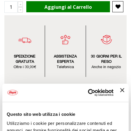
Aggiungi al Carrello
SPEDIZIONE
ASSISTENZA
30 GIORNI PER IL
GRATUITA
ESPERTA
RESO
Oltre i 39,99€
Telefonica
Anche in negozio
Questo sito web utilizza i cookie
Descrizione
Utilizziamo i cookie per personalizzare contenuti ed
Seggiolino posteriore, leggero, attacco al portapacchi. Adatto per
annunci, per fornire funzionalità dei social media e per