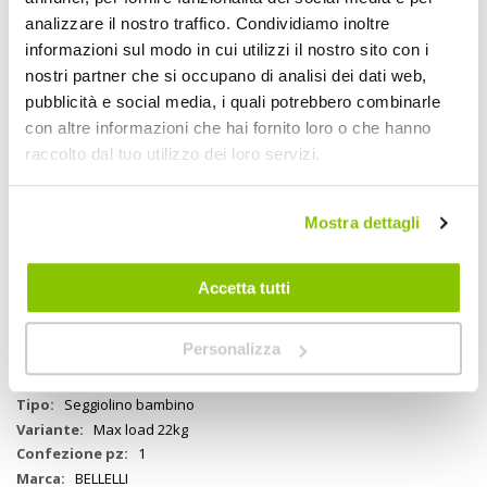
bambini fino a 22kg, omologato secondo la normativa europea EN
analizzare il nostro traffico. Condividiamo inoltre
14344 dal TUV GS. Ha una struttura leggera e resistente in plastica
atossica facilmente lavabile. E' dotato di un soffice cuscino
informazioni sul modo in cui utilizzi il nostro sito con i
facilmente removibile e lavabile, di una fibbia di sicurezza
nostri partner che si occupano di analisi dei dati web,
estremamente comoda che si aggancia e si sgancia con una sola
pubblicità e social media, i quali potrebbero combinarle
mano. Regolazione continua all'altezza dei piedini in 13 posizioni.
Alte sponde laterali per un miglior contenimento del bambino. Ampie
con altre informazioni che hai fornito loro o che hanno
protezioni per impedire ai piedi di toccare i raggi delle ruote. Fori di
raccolto dal tuo utilizzo dei loro servizi.
ventilazione su spalle e schiena. Compatibile con portapacchi
conformi alla normativa ISO 11243 (120-175mm). Inoltre compatibile
con portapacchi da 190mm x E-Bike
Mostra dettagli
Specifiche tecniche
Accetta tutti
Maggiori
2202126
Personalizza
Informazioni
8020092012844
Bici
Seggiolino bambino
Max load 22kg
1
BELLELLI