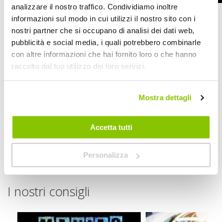
analizzare il nostro traffico. Condividiamo inoltre
informazioni sul modo in cui utilizzi il nostro sito con i
nostri partner che si occupano di analisi dei dati web,
Specifiche tecniche
pubblicità e social media, i quali potrebbero combinarle
con altre informazioni che hai fornito loro o che hanno
Maggiori
1811469
Informazioni
raccolto dal tuo utilizzo dei loro servizi.
8005553021542
Si
Auto
Mostra dettagli
Shampoo
500ml
1
Accetta tutti
MA-FRA
500ml
Personalizza
I nostri consigli