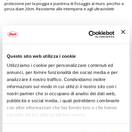
protezione per la pioggia e piastrina di fissaggio al muro. pecchio a
pinza diam 20cm. Resistente alle intemperie e agli ultravioletti
Specifiche tecniche
Maggiori
1524013
Informazioni
3234640055060
Si
Questo sito web utilizza i cookie
Auto
Utilizziamo i cookie per personalizzare contenuti ed
Specchio convesso
annunci, per fornire funzionalità dei social media e per
Diam.: 20cm
analizzare il nostro traffico. Condividiamo inoltre
1
informazioni sul modo in cui utilizzi il nostro sito con i
Prezzo speciale
nostri partner che si occupano di analisi dei dati web,
MOTTEZ
pubblicità e social media, i quali potrebbero combinarle
Diam.: 20cm
con altre informazioni che hai fornito loro o che hanno
raccolto dal tuo utilizzo dei loro servizi.
POTREBBERO INTERESSARTI