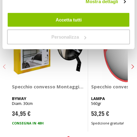
Mostra dettagli
Accetta tutti
Personalizza
Specchio convesso Montaggio a parete - BYWAY
Specchio convesso T
BYWAY
LAMPA
Diam. 30cm
560gr
34,95 €
53,25 €
CONSEGNA IN 48H
Spedizione gratuita!