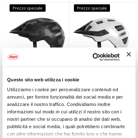
Prezzo speciale
Prezzo speciale
Casco bici MTB
Casco bici MTB
Questo sito web utilizza i cookie
MoTrip
MoTrip
ABUS
ABUS
Utilizziamo i cookie per personalizzare contenuti ed
annunci, per fornire funzionalità dei social media e per
analizzare il nostro traffico. Condividiamo inoltre
A partire da
A partire da
39,95 €
39,95 €
informazioni sul modo in cui utilizzi il nostro sito con i
nostri partner che si occupano di analisi dei dati web,
pubblicità e social media, i quali potrebbero combinarle
con altre informazioni che hai fornito loro o che hanno
Prezzo speciale