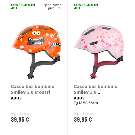
CONSEGNA IN
Spedizione
CONSEGNA IN
48H
gratuita!
48H
Casco bici bambino
Casco bici bambino
Smiley 3.0 Mostri
Smiley 3.0
Principessa
ABUS
ABUS
Tg M 50-55cm
A partire da
A partire da
39,95 €
39,95 €