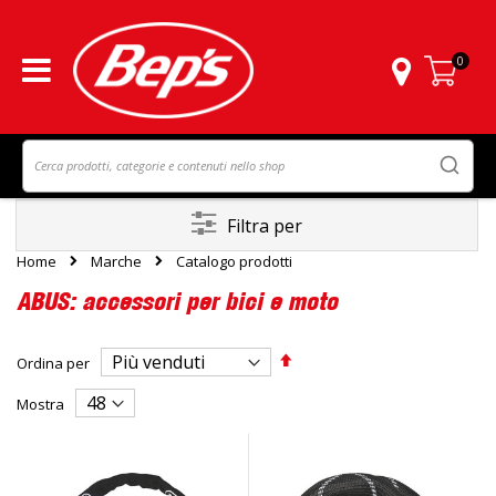
0
Carrello
Filtra per
Home
Marche
Catalogo prodotti
ABUS: accessori per bici e moto
Imposta
Ordina per
la
direzione
Mostra
decrescente