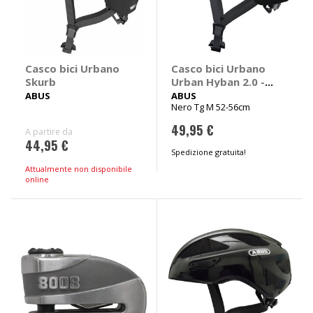
Casco bici Urbano
Casco bici Urbano
Skurb
Urban Hyban 2.0 -
ABUS
ABUS
ABUS
Nero Tg M 52-56cm
49,95 €
A partire da
44,95 €
Spedizione gratuita!
Attualmente non disponibile
online