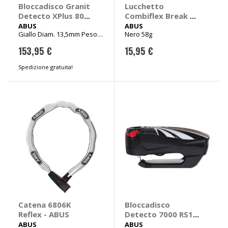
Bloccadisco Granit
Lucchetto
Detecto XPlus 8077
Combiflex Break 85
2.0 - ABUS
- ABUS
ABUS
ABUS
Giallo Diam. 13,5mm Peso
Nero 58g
940g Lungh.48mm
153,95 €
15,95 €
Spedizione gratuita!
Catena 6806K
Bloccadisco
Reflex - ABUS
Detecto 7000 RS1 -
ABUS
ABUS
ABUS