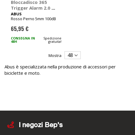
Bloccadisco 365
Trigger Alarm 2.0 -
ABUS
ABUS
Rosso Perno 5mm 100dB
65,95 €
CONSEGNA IN
Spedizione
48H
gratuita!
Mostra
Abus è specializzata nella produzione di accessori per
biciclette e moto.
I negozi Bep's