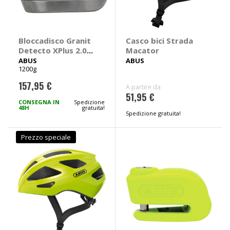
Bloccadisco Granit
Casco bici Strada
Detecto XPlus 2.0 -
Macator
ABUS
ABUS
ABUS
1200g
157,95 €
A partire da
51,95 €
CONSEGNA IN
Spedizione
48H
gratuita!
Spedizione gratuita!
Prezzo speciale