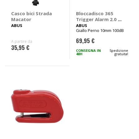
Casco bici Strada
Bloccadisco 365
Macator
Trigger Alarm 2.0 -
ABUS
ABUS
ABUS
Giallo Perno 10mm 100dB
69,95 €
A partire da
35,95 €
CONSEGNA IN
Spedizione
48H
gratuita!