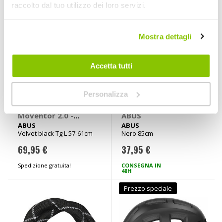
raccolto dal tuo utilizzo dei loro servizi.
Mostra dettagli
Accetta tutti
Personalizza
Casco bici MTB
Catena 6806K -
Moventor 2.0 -
ABUS
ABUS
ABUS
ABUS
Velvet black Tg L 57-61cm
Nero 85cm
69,95 €
37,95 €
Spedizione gratuita!
CONSEGNA IN
48H
Prezzo speciale