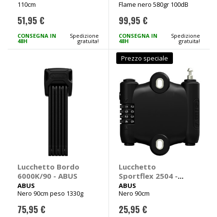
110cm
Flame nero 580gr 100dB
51,95 €
99,95 €
CONSEGNA IN
Spedizione
CONSEGNA IN
Spedizione
48H
gratuita!
48H
gratuita!
Prezzo speciale
Lucchetto Bordo
Lucchetto
6000K/90 - ABUS
Sportflex 2504 -
ABUS
ABUS
ABUS
Nero 90cm peso 1330g
Nero 90cm
75,95 €
25,95 €