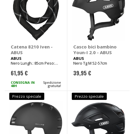
Catena 8210 Iven -
Casco bici bambino
ABUS
Youn-I 2.0 - ABUS
ABUS
ABUS
Nero Lungh.: 85cm Peso:
Nero Tg M 52-57cm
1800g
61,95 €
39,95 €
CONSEGNA IN
Spedizione
48H
gratuita!
Prezzo speciale
Prezzo speciale