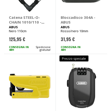
Catena STEEL-O-
Bloccadisco 304A -
CHAIN 1010/110 -
ABUS
ABUS
ABUS
ABUS
Nero 110cm
Rosso/nero 10mm
125,95 €
31,95 €
CONSEGNA IN
Spedizione
CONSEGNA IN
48H
gratuita!
48H
Prezzo speciale