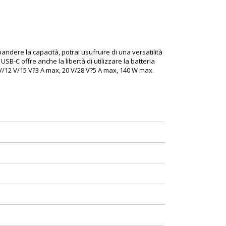
pandere la capacità, potrai usufruire di una versatilità
SB-C offre anche la libertà di utilizzare la batteria
 V/12 V/15 V?3 A max, 20 V/28 V?5 A max, 140 W max.