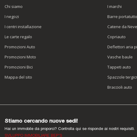
Chi siamo
I marchi
I negozi
Barre portatutt
I centri installazione
Catene da Nev
Le carte regalo
Copriauto
Promozioni Auto
Deflettori aria p
Promozioni Moto
Vasche baule
Promozioni Bici
Tappeti auto
Mappa del sito
Spazzole tergicr
Braccioli auto
Stiamo cercando nuove sedi!
Hai un immobile da proporci? Controlla qui se risponde ai nostri requisiti.
SVILUPPO IMMOBILIARE BEP'S