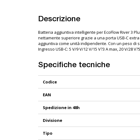
Descrizione
Batteria aggiuntiva intelligente per EcoFlow River 3 Pl
nettamente superiore grazie a una porta USB-C extra da 
aggiuntiva come unità indipendente. Con un peso di sol
Ingresso USB-C: 5 V/9 V/12 V/15 V?3 A max, 20 V/28 V
Specifiche tecniche
Maggiori
Codice
Informazioni
EAN
Spedizione in 48h
Divisione
Tipo