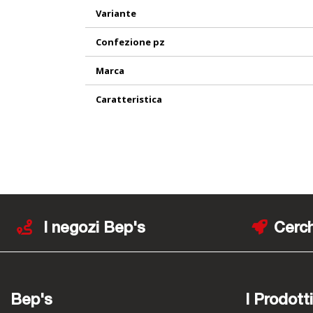
Variante
Confezione pz
Marca
Caratteristica
I negozi Bep's
Cerch
Bep's
I Prodotti