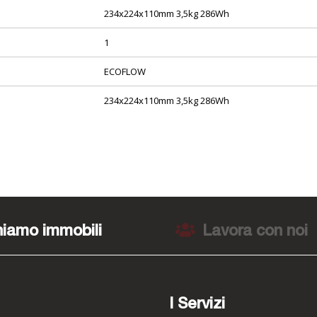
234x224x110mm 3,5kg 286Wh
1
ECOFLOW
234x224x110mm 3,5kg 286Wh
iamo immobili
Lavora con noi
I Servizi