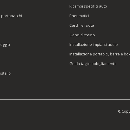
Ricambi specifici auto
o portapacchi
Pneumatici
e
Cerchi e ruote
Ganci di traino
ioggia
Installazione impianti audio
Installazione portabici, barre e bo
Guida taglie abbigliamento
istallo
©Copyr