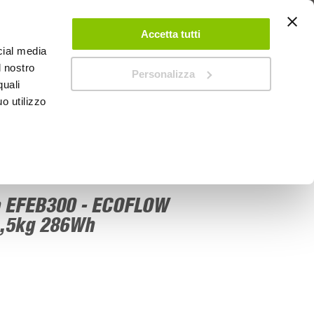
 UN ACCOUNT
CONTATTACI
NEGOZI
IL MIO NEGOZIO
Accetta tutti
cial media
l nostro
Personalizza
0
Carrello
quali
o utilizzo
PROMOZIONI
ia EFEB300 - ECOFLOW
,5kg 286Wh