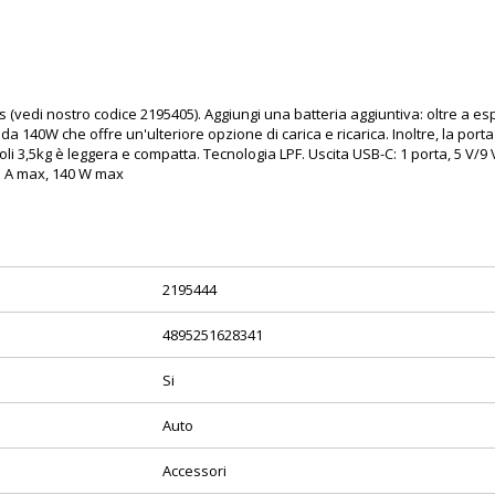
us (vedi nostro codice
2195405
). Aggiungi una batteria aggiuntiva: oltre a es
140W che offre un'ulteriore opzione di carica e ricarica. Inoltre, la porta U
i 3,5kg è leggera e compatta. Tecnologia LPF. Uscita USB-C: 1 porta, 5 V/9
?5 A max, 140 W max
2195444
4895251628341
Si
Auto
Accessori