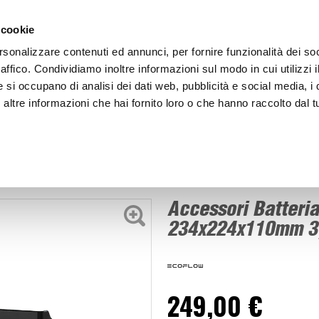
ACCEDI
CREA
 cookie
rsonalizzare contenuti ed annunci, per fornire funzionalità dei so
raffico. Condividiamo inoltre informazioni sul modo in cui utilizzi i
e si occupano di analisi dei dati web, pubblicità e social media, i 
ltre informazioni che hai fornito loro o che hanno raccolto dal tu
BICI
BEP'S GARAGE
Accessori Batteria EFEB300 - ECOFLOW
Accessori Batter
234x224x110mm 3
249,00 €