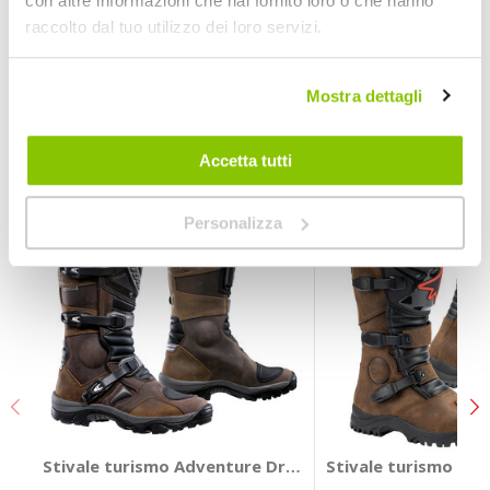
con altre informazioni che hai fornito loro o che hanno
Prezzo speciale
raccolto dal tuo utilizzo dei loro servizi.
OJ
Mostra dettagli
POTREBBERO INTERESSARTI
Accetta tutti
Prezzo speciale
Personalizza
Stivale turismo Adventure Dry WP
Stivale turismo Ov