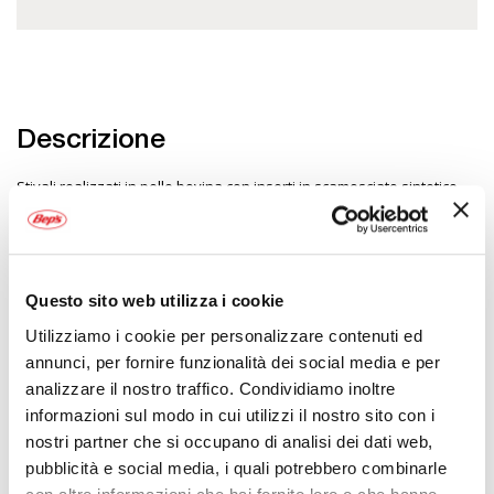
Descrizione
Stivali realizzati in pelle bovina con inserti in scamosciato sintetico.
Membrana impermeabile e traspirante fissa Hipora. Doppio tirante
per maggior comfort di calzata. Suola in gomma ad alto grip e
resistenza. Chiusura a doppio gancio con velcro di sicurezza finale.
Rinforzi su punta, caviglia, tallone, malleolo. EN 13634:2017 Level 2222
Questo sito web utilizza i cookie
Utilizziamo i cookie per personalizzare contenuti ed
Specifiche tecniche
annunci, per fornire funzionalità dei social media e per
analizzare il nostro traffico. Condividiamo inoltre
Maggiori
M1902060
Informazioni
informazioni sul modo in cui utilizzi il nostro sito con i
Moto
nostri partner che si occupano di analisi dei dati web,
Stivale touring
Nero
pubblicità e social media, i quali potrebbero combinarle
2