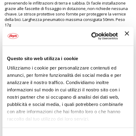
prevenendo le infiltrazioni di terra e sabbia. Di facile installazione
grazie alle fascette di fissaggio in dotazione, non richiede nessuna
chiave. Le strisce protettive sono fornite per proteggere la vernice
della bici. Larghezza pneumatico massima consigiata 50mm. Peso
17g
Specifiche tecniche
Questo sito web utilizza i cookie
Maggiori
2085487
Informazioni
3420586600802
Utilizziamo i cookie per personalizzare contenuti ed
Bici
annunci, per fornire funzionalità dei social media e per
Parafango
analizzare il nostro traffico. Condividiamo inoltre
Nero
informazioni sul modo in cui utilizzi il nostro sito con i
17gr
nostri partner che si occupano di analisi dei dati web,
1
pubblicità e social media, i quali potrebbero combinarle
Prezzo speciale
con altre informazioni che hai fornito loro o che hanno
ZEFAL
raccolto dal tuo utilizzo dei loro servizi.
Nero 17gr