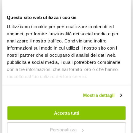
Fumè
300x76cm
Questo sito web utilizza i cookie
1
Prezzo speciale
Utilizziamo i cookie per personalizzare contenuti ed
NEXUS
annunci, per fornire funzionalità dei social media e per
Fumè 300x76cm
analizzare il nostro traffico. Condividiamo inoltre
informazioni sul modo in cui utilizzi il nostro sito con i
nostri partner che si occupano di analisi dei dati web,
pubblicità e social media, i quali potrebbero combinarle
I nostri consigli
con altre informazioni che hai fornito loro o che hanno
raccolto dal tuo utilizzo dei loro servizi.
Mostra dettagli
Accetta tutti
Personalizza la tua auto con le
Personalizza
pellicole wrapping e vetro