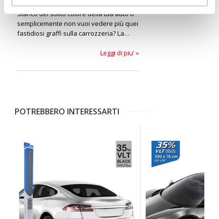
Nexus
Stanco del solito colore della tua auto o
semplicemente non vuoi vedere più quei
fastidiosi graffi sulla carrozzeria? La
soluzione sono le pellicole wrapping,
pellicole vetro e pellicole vetro NEXUS.
Leggi di piu' »
POTREBBERO INTERESSARTI