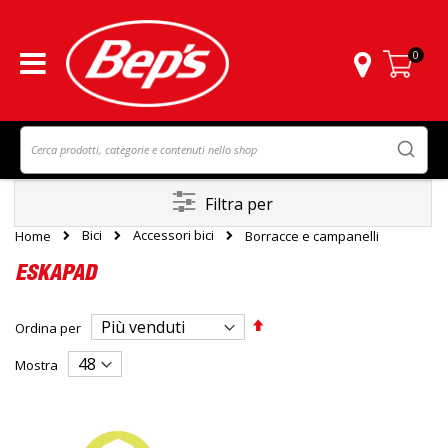
0
Carrello
Filtra per
Bici
Accessori bici
Home
Borracce e campanelli
ESKAPAD
Imposta
Ordina per
la
direzione
Mostra
decrescente