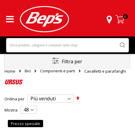
0
Carrello
Filtra per
Bici
Componenti e parti
Home
Cavalletti e parafanghi
URSUS
Imposta
Ordina per
la
direzione
Mostra
decrescente
Prezzo speciale