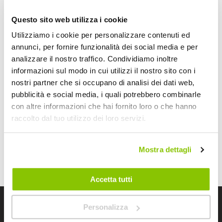
per moto
a prezzi convenienti? Nel catalogo p
ellicole
protettive e protezioni
per moto
Bep’s potrai selezionare
Questo sito web utilizza i cookie
facilmente le protezioni e le pellicole prottetive per moto, o
Utilizziamo i cookie per personalizzare contenuti ed
scooter, delle migliori marche:
coprimanubrio
,
paramani e
annunci, per fornire funzionalità dei social media e per
accessori
,
pellicola protettiva
,
protezione catena
,
analizzare il nostro traffico. Condividiamo inoltre
protezione forcelle
,
protezione leve ed accessori
,
protezione manubrio
,
protezione pedane
,
protezione perno
informazioni sul modo in cui utilizzi il nostro sito con i
ruota
,
protezione serbatoio
,
protezione serbatoio freni
,
nostri partner che si occupano di analisi dei dati web,
protezione telaio
. Tutte le protezioni e pellicole protettive
pubblicità e social media, i quali potrebbero combinarle
per moto sono corredato da una approfondita scheda
con altre informazioni che hai fornito loro o che hanno
tecnica, con tutte le informazioni e immagini per soddisfare
raccolto dal tuo utilizzo dei loro servizi.
qualsiasi curiosità.Tutti i nostri prodotti sono stati selezionati
per rendere il tuo viaggio in moto un’esperienza sicura ed
entusiasmante.
Mostra dettagli
Accetta tutti
Personalizza
I negozi Bep's