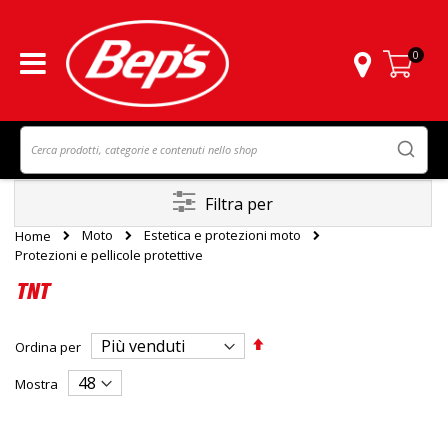
0
Carrello
Filtra per
Moto
Estetica e protezioni moto
Home
Protezioni e pellicole protettive
TNT
Imposta
Ordina per
la
direzione
Mostra
decrescente