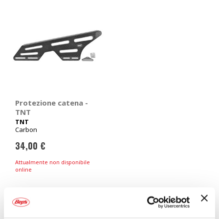
Protezione catena -
TNT
TNT
Carbon
34,00 €
Attualmente non disponibile
online
Mostra
Sei alla ricerca delle migliori
protezioni
e
pellicole protettive