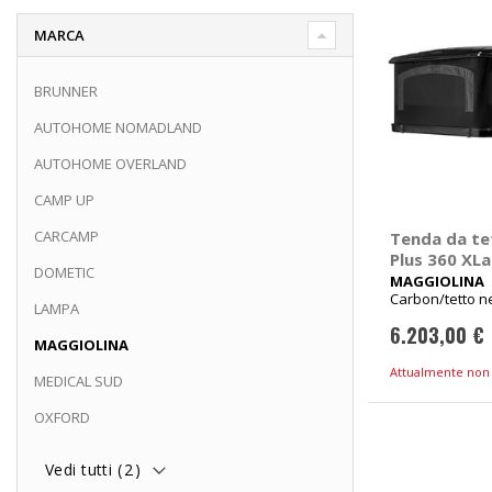
MARCA
BRUNNER
AUTOHOME NOMADLAND
AUTOHOME OVERLAND
CAMP UP
CARCAMP
Tenda da te
Plus 360 XLa
DOMETIC
MAGGIOLIN
MAGGIOLINA
Carbon/tetto ne
LAMPA
Peso ca 90kg
6.203,00 €
MAGGIOLINA
Attualmente non 
MEDICAL SUD
OXFORD
Vedi tutti (
2
)