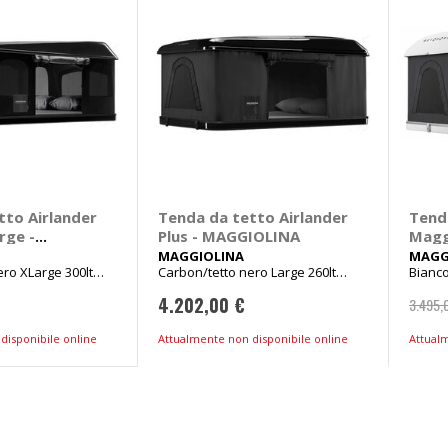
tto Airlander
Tenda da tetto Airlander
Tend
rge -
Plus - MAGGIOLINA
Maggi
A
- MA
MAGGIOLINA
MAGG
ro XLarge 300lt
Carbon/tetto nero Large 260lt
Bianc
Peso ca 77kg
72kg
4.202,00 €
3.495,
disponibile online
Attualmente non disponibile online
Attual