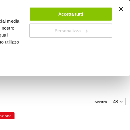
 UN ACCOUNT
CONTATTACI
NEGOZI
IL MIO NEGOZIO
Accetta tutti
cial media
l nostro
Personalizza
0
Carrello
quali
o utilizzo
PROMOZIONI
Mostra
ozione