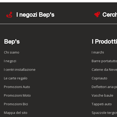
I negozi Bep's
Cerch
Bep's
I Prodotti
Chi siamo
I marchi
I negozi
Barre portatutt
I centri installazione
Catene da Nev
Le carte regalo
Copriauto
Promozioni Auto
Deflettori aria p
Promozioni Moto
Vasche baule
Promozioni Bici
Tappeti auto
Mappa del sito
Spazzole tergicr