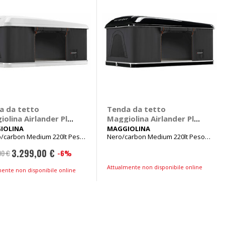
a da tetto
Tenda da tetto
olina Airlander Plus
Maggiolina Airlander Plus
GGIOLINA
- MAGGIOLINA
IOLINA
MAGGIOLINA
o/carbon Medium 220lt Peso
Nero/carbon Medium 220lt Peso
72kg
3.299,00 €
-6%
00 €
Prezzo
Attualmente non disponibile online
speciale
mente non disponibile online