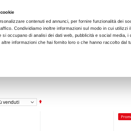
ACCEDI
CREA
 cookie
rsonalizzare contenuti ed annunci, per fornire funzionalità dei so
raffico. Condividiamo inoltre informazioni sul modo in cui utilizzi i
e si occupano di analisi dei dati web, pubblicità e social media, i 
ltre informazioni che hai fornito loro o che hanno raccolto dal tu
BICI
BEP'S GARAGE
Imposta
la
direzione
decrescente
Prom