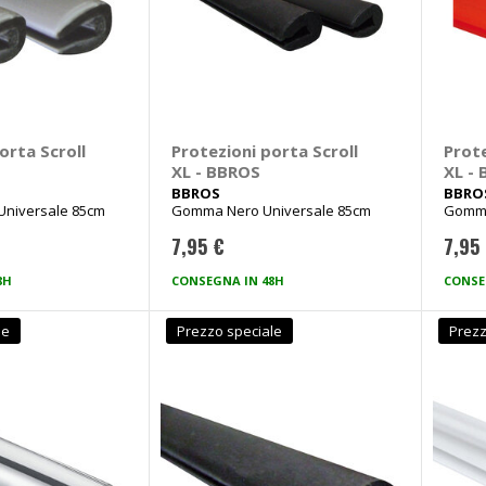
orta Scroll
Protezioni porta Scroll
Prote
XL - BBROS
XL -
BBROS
BBRO
Universale 85cm
Gomma Nero Universale 85cm
Gomma
7,95 €
7,95
8H
CONSEGNA IN 48H
CONSE
le
Prezzo speciale
Prezz