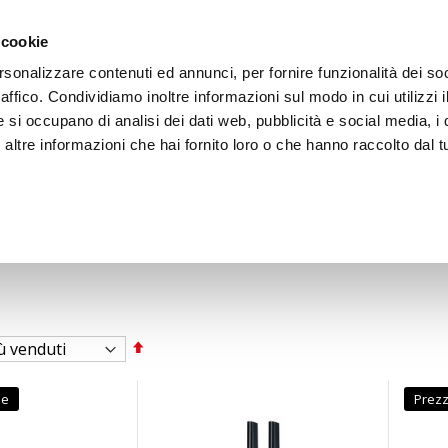
ACCEDI
CREA
 cookie
rsonalizzare contenuti ed annunci, per fornire funzionalità dei so
raffico. Condividiamo inoltre informazioni sul modo in cui utilizzi i
e si occupano di analisi dei dati web, pubblicità e social media, i 
ltre informazioni che hai fornito loro o che hanno raccolto dal tu
BICI
BEP'S GARAGE
Imposta
la
direzione
decrescente
le
Prezz