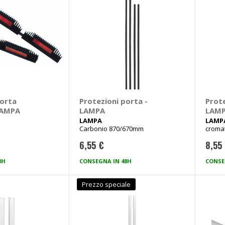
porta
Protezioni porta -
Prote
LAMPA
LAMPA
LAM
LAMPA
LAMP
Carbonio 870/670mm
croma
6,55 €
8,55
8H
CONSEGNA IN 48H
CONSE
Prezzo speciale