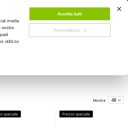
 UN ACCOUNT
CONTATTACI
NEGOZI
IL MIO NEGOZIO
Accetta tutti
cial media
l nostro
Personalizza
0
Carrello
quali
o utilizzo
PROMOZIONI
Mostra
o speciale
Prezzo speciale