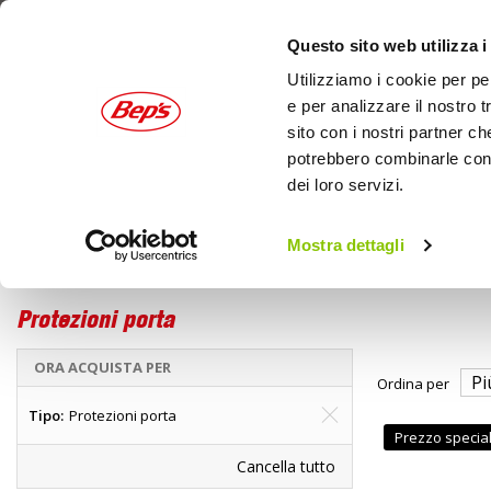
Questo sito web utilizza i
Utilizziamo i cookie per pe
e per analizzare il nostro t
sito con i nostri partner ch
potrebbero combinarle con a
dei loro servizi.
AUTO
MOTO
OUTDOOR
Mostra dettagli
Auto
Home
Tuning esterno e pellicole
Protezioni porta
ORA ACQUISTA PER
Ordina per
Tipo
Protezioni porta
Prezzo specia
Cancella tutto