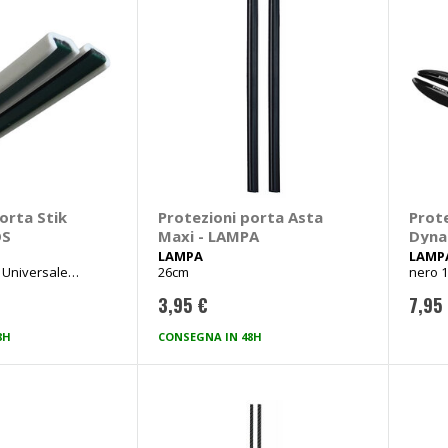
orta Stik
Protezioni porta Asta
Prot
OS
Maxi - LAMPA
Dyna
LAMPA
LAMP
Universale
26cm
nero 
m, larghezza 7mm
3,95 €
7,95
8H
CONSEGNA IN 48H