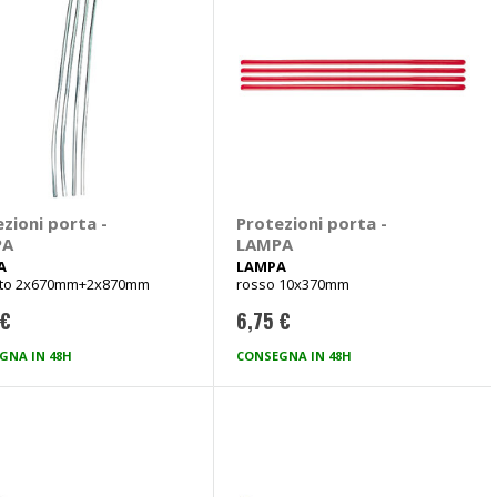
zioni porta -
Protezioni porta -
PA
LAMPA
A
LAMPA
to 2x670mm+2x870mm
rosso 10x370mm
 €
6,75 €
GNA IN 48H
CONSEGNA IN 48H