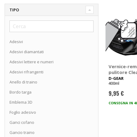
TIPO
Adesivi
Adesivi diamantati
Adesivi lettere e numeri
Vernice-rem
Adesivi rifrangenti
pulitore Cle
D-GEAR
D-GEAR
Anello di traino
400ml
Bordo targa
9,95 €
Emblema 3D
CONSEGNA IN 4
Foglio adesivo
Ganci cofano
Gancio traino