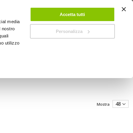
 UN ACCOUNT
CONTATTACI
NEGOZI
IL MIO NEGOZIO
Accetta tutti
cial media
l nostro
Personalizza
0
Carrello
quali
o utilizzo
PROMOZIONI
Mostra