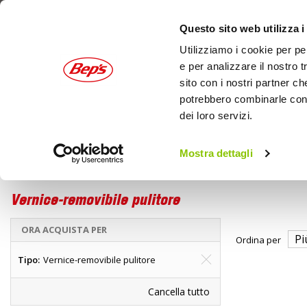
Questo sito web utilizza i
Utilizziamo i cookie per pe
e per analizzare il nostro t
sito con i nostri partner ch
potrebbero combinarle con a
dei loro servizi.
AUTO
MOTO
OUTDOOR
Mostra dettagli
Auto
Home
Tuning esterno e pellicole
Vernice-removibile pulitore
ORA ACQUISTA PER
Ordina per
Tipo
Vernice-removibile pulitore
Cancella tutto