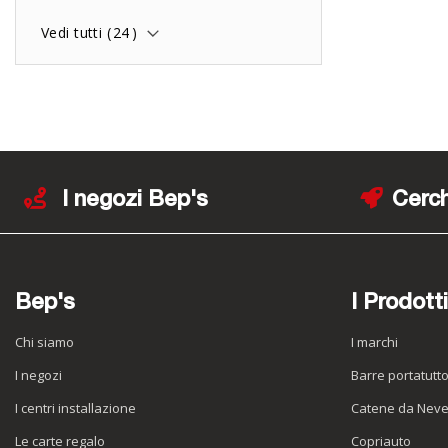
Vedi tutti (
24
)
I negozi Bep's
Cerch
Bep's
I Prodotti
Chi siamo
I marchi
I negozi
Barre portatutt
I centri installazione
Catene da Nev
Le carte regalo
Copriauto