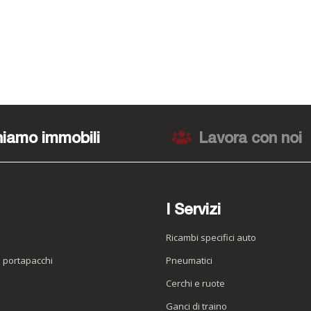
iamo immobili
Lavora con noi
I Servizi
Ricambi specifici auto
o portapacchi
Pneumatici
e
Cerchi e ruote
Ganci di traino