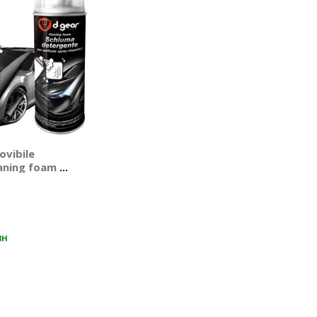
ovibile
aning foam -
8H