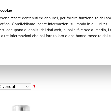
ACCEDI
CREA
 cookie
rsonalizzare contenuti ed annunci, per fornire funzionalità dei so
raffico. Condividiamo inoltre informazioni sul modo in cui utilizzi i
e si occupano di analisi dei dati web, pubblicità e social media, i 
ltre informazioni che hai fornito loro o che hanno raccolto dal tu
BICI
BEP'S GARAGE
Imposta
la
direzione
decrescente