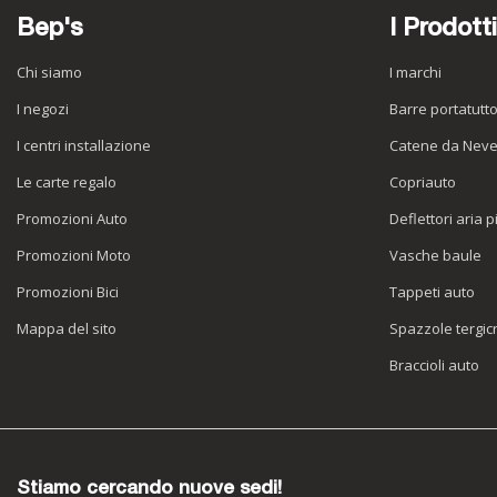
Bep's
I Prodotti
Chi siamo
I marchi
I negozi
Barre portatutt
I centri installazione
Catene da Nev
Le carte regalo
Copriauto
Promozioni Auto
Deflettori aria p
Promozioni Moto
Vasche baule
Promozioni Bici
Tappeti auto
Mappa del sito
Spazzole tergicr
Braccioli auto
Stiamo cercando nuove sedi!