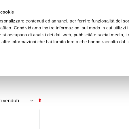
ACCEDI
CREA
 cookie
rsonalizzare contenuti ed annunci, per fornire funzionalità dei so
raffico. Condividiamo inoltre informazioni sul modo in cui utilizzi i
e si occupano di analisi dei dati web, pubblicità e social media, i 
ltre informazioni che hai fornito loro o che hanno raccolto dal tu
BICI
BEP'S GARAGE
Imposta
la
direzione
decrescente