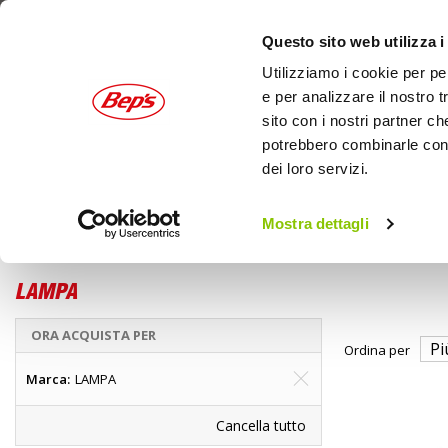
Questo sito web utilizza i
Utilizziamo i cookie per pe
e per analizzare il nostro t
sito con i nostri partner ch
potrebbero combinarle con a
dei loro servizi.
AUTO
MOTO
OUTDOOR
Mostra dettagli
Bici
Accessori bici
Home
Accessori per bimbi
LAMPA
ORA ACQUISTA PER
Ordina per
Marca
LAMPA
Cancella tutto