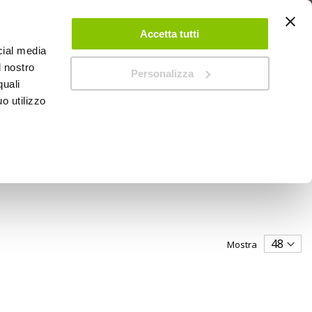
 UN ACCOUNT
CONTATTACI
NEGOZI
IL MIO NEGOZIO
Accetta tutti
cial media
l nostro
Personalizza
0
Carrello
quali
o utilizzo
PROMOZIONI
Mostra