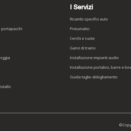
I Servizi
Ricambi specifici auto
o portapacchi
Pneumatici
e
Cerchi e ruote
Ganci di traino
ioggia
Installazione impianti audio
Installazione portabici, barre e bo
Guida taglie abbigliamento
istallo
©Copyr