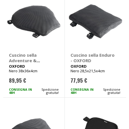
Cuscino sella
Cuscino sella Enduro
Adventure &
- OXFORD
Touring - OXFORD
OXFORD
OXFORD
Nero 38x36x4cm
Nero 28,5x21,5x4cm
89,95 €
77,95 €
CONSEGNA IN
Spedizione
CONSEGNA IN
Spedizione
48H
gratuita!
48H
gratuita!