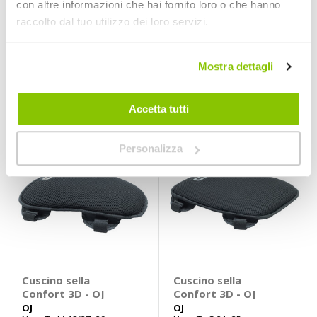
Cuscino sella Hot
Cuscino sella
con altre informazioni che hai fornito loro o che hanno
Seat - OXFORD
Confort 3D - OJ
raccolto dal tuo utilizzo dei loro servizi.
OXFORD
OJ
12V
Nero Tg L 27/33x28cm
45,95 €
69,95 €
Mostra dettagli
CONSEGNA IN
Spedizione
CONSEGNA IN
Spedizione
48H
gratuita!
48H
gratuita!
Accetta tutti
Personalizza
Cuscino sella
Cuscino sella
Confort 3D - OJ
Confort 3D - OJ
OJ
OJ