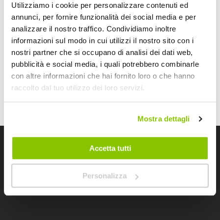
Utilizziamo i cookie per personalizzare contenuti ed
periodi più freddi non puoi fare a meno
delle manopole
annunci, per fornire funzionalità dei social media e per
riscaldate moto
o
scooter
, nel caso di pioggia i
coprisella
analizzare il nostro traffico. Condividiamo inoltre
impermeabili
e i
coprigambe
ti consentiranno di guidare
informazioni sul modo in cui utilizzi il nostro sito con i
all’asciutto e non rovinare la tua moto o scooter, le
borse
moto
e le
reti ferma bagagli
sono l’ideale per i tuoi lunghi
nostri partner che si occupano di analisi dei dati web,
viaggi. Per la protezione delle tue due ruote all’esterno i
teli
pubblicità e social media, i quali potrebbero combinarle
coprimoto
ti garantiscono la massima protezione dalle
con altre informazioni che hai fornito loro o che hanno
intemperie.
raccolto dal tuo utilizzo dei loro servizi.
Mostra dettagli
Accetta tutti
I negozi Bep's
Personalizza
Cerchiamo immobili