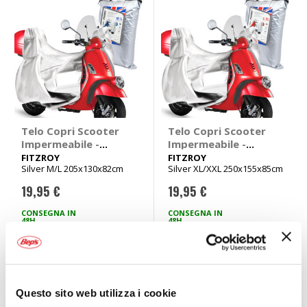
Telo Copri Scooter
Telo Copri Scooter
Impermeabile -
Impermeabile -
FITZROY
FITZROY
FITZROY
FITZROY
Silver M/L 205x130x82cm
Silver XL/XXL 250x155x85cm
19,95 €
19,95 €
CONSEGNA IN
CONSEGNA IN
48H
48H
Mostra
Per i tuoi viaggi in moto o scooter nel
catalogo moto Bep’s
potrai trovare un’ampia gamma di prodotti per soddisfare
Questo sito web utilizza i cookie
tutte le esigenze: per il massimo comfort alle mani anche nei