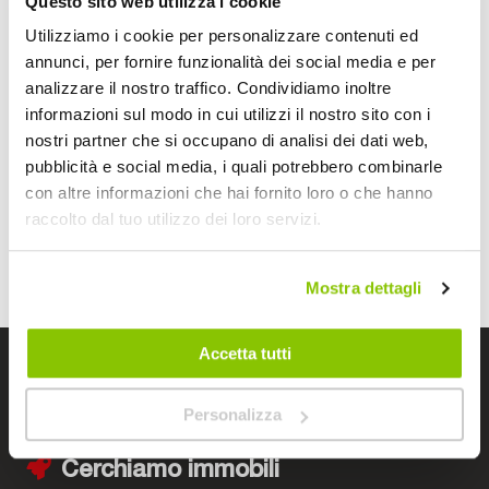
Questo sito web utilizza i cookie
Sei alla ricerca del
casco
giusto per proteggerti durante i
Utilizziamo i cookie per personalizzare contenuti ed
tuoi viaggi in moto o nel quotidiano con lo scooter? Nel
annunci, per fornire funzionalità dei social media e per
catalogo Bep’s troverai un'ampia gamma di
caschi jet
, sia
analizzare il nostro traffico. Condividiamo inoltre
per lui che per lei, o di
caschi integrali
anche con calotta
informazioni sul modo in cui utilizzi il nostro sito con i
superleggera. Sei indeciso tra
casco jet
e
integrale
? La
soluzione sono i
caschi modulari
: ottimo connubio tra la
nostri partner che si occupano di analisi dei dati web,
sicurezza del casco integrale e la libertà del casco jet. E se
pubblicità e social media, i quali potrebbero combinarle
la tua passione è l’off road potrai scegliere tra l’ampio
con altre informazioni che hai fornito loro o che hanno
catalogo di
caschi da cross o fuoristrada
dalla grafica
raccolto dal tuo utilizzo dei loro servizi.
accattivante.
Mostra dettagli
Accetta tutti
I negozi Bep's
Personalizza
Cerchiamo immobili