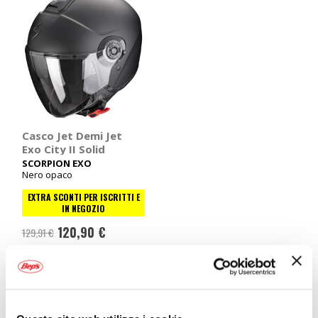
Casco Jet Demi Jet
Exo City II Solid
SCORPION EXO
Nero opaco
EXTRA SCONTI PER ISCRITTI E
IN NEGOZIO
120,90 €
129,91 €
Attualmente non disponibile
online
Mostra