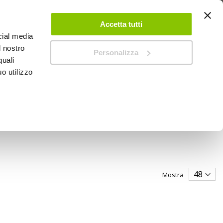
 UN ACCOUNT
CONTATTACI
NEGOZI
IL MIO NEGOZIO
Accetta tutti
cial media
l nostro
Personalizza
0
Carrello
quali
o utilizzo
PROMOZIONI
Mostra