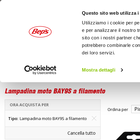
Questo sito web utilizza i
Utilizziamo i cookie per pe
e per analizzare il nostro t
sito con i nostri partner ch
potrebbero combinarle con a
dei loro servizi.
AUTO
MOTO
OUTDOOR
Mostra dettagli
Moto
Home
Lampadine e Fanali moto
Lampadina moto BAY9S a filamento
ORA ACQUISTA PER
Ordina per
Tipo
Lampadina moto BAY9S a filamento
Cancella tutto