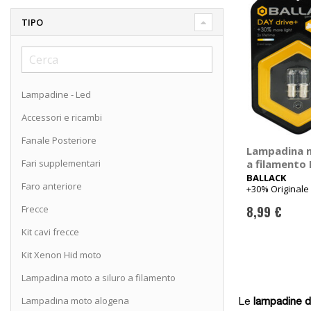
TIPO
Lampadine - Led
Accessori e ricambi
Fanale Posteriore
Lampadina 
Fari supplementari
a filamento 
BAY9S - BA
BALLACK
Faro anteriore
+30% Originale
Frecce
8,99 €
Kit cavi frecce
Kit Xenon Hid moto
Lampadina moto a siluro a filamento
Lampadina moto alogena
Le
lampadine de