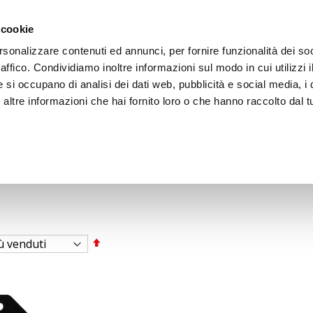
ACCEDI
CREA
 cookie
rsonalizzare contenuti ed annunci, per fornire funzionalità dei so
raffico. Condividiamo inoltre informazioni sul modo in cui utilizzi i
e si occupano di analisi dei dati web, pubblicità e social media, i 
ltre informazioni che hai fornito loro o che hanno raccolto dal tu
BICI
BEP'S GARAGE
Imposta
la
direzione
decrescente