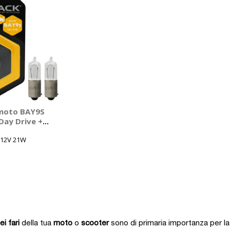
moto BAY9S
Day Drive +
LLACK
 12V 21W
i fari
della tua
moto
o
scooter
sono di primaria importanza per la