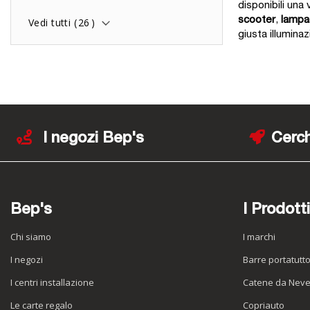
disponibili un
scooter
,
lampa
Vedi tutti (
26
)
giusta illumina
I negozi Bep's
Cerch
Bep's
I Prodotti
Chi siamo
I marchi
I negozi
Barre portatutt
I centri installazione
Catene da Nev
Le carte regalo
Copriauto