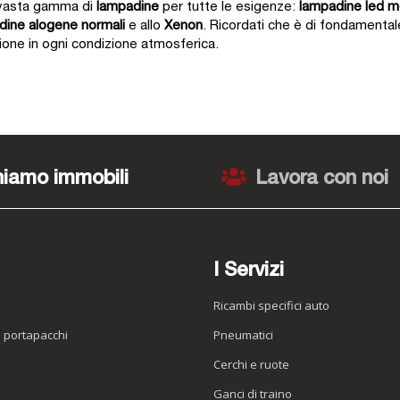
a vasta gamma di
lampadine
per tutte le esigenze:
lampadine led m
dine alogene normali
e allo
Xenon
. Ricordati che è di fondamentale
zione in ogni condizione atmosferica.
iamo immobili
Lavora con noi
I Servizi
Ricambi specifici auto
o portapacchi
Pneumatici
e
Cerchi e ruote
Ganci di traino