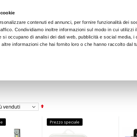
ACCEDI
CREA
 cookie
rsonalizzare contenuti ed annunci, per fornire funzionalità dei so
raffico. Condividiamo inoltre informazioni sul modo in cui utilizzi i
e si occupano di analisi dei dati web, pubblicità e social media, i 
ltre informazioni che hai fornito loro o che hanno raccolto dal tu
BICI
BEP'S GARAGE
Imposta
la
direzione
decrescente
le
Prezzo speciale