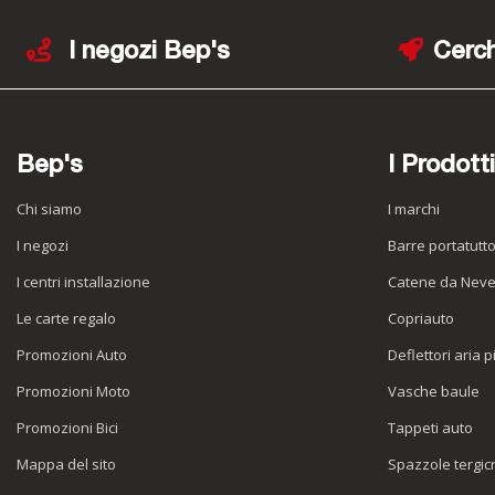
I negozi Bep's
Cerch
Bep's
I Prodotti
Chi siamo
I marchi
I negozi
Barre portatutt
I centri installazione
Catene da Nev
Le carte regalo
Copriauto
Promozioni Auto
Deflettori aria p
Promozioni Moto
Vasche baule
Promozioni Bici
Tappeti auto
Mappa del sito
Spazzole tergicr