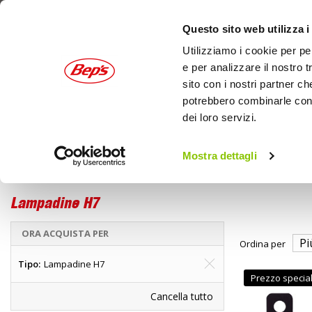
Questo sito web utilizza i
Utilizziamo i cookie per pe
e per analizzare il nostro t
sito con i nostri partner ch
potrebbero combinarle con a
dei loro servizi.
AUTO
MOTO
OUTDOOR
Mostra dettagli
Moto
Home
Lampadine e Fanali moto
Lampadine H7
ORA ACQUISTA PER
Ordina per
Tipo
Lampadine H7
Prezzo specia
Cancella tutto