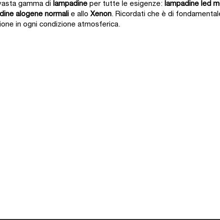
a vasta gamma di
lampadine
per tutte le esigenze:
lampadine led m
dine alogene normali
e allo
Xenon
. Ricordati che è di fondamentale
zione in ogni condizione atmosferica.