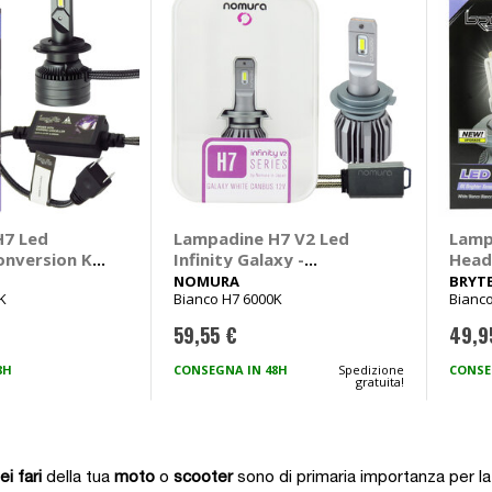
H7 Led
Lampadine H7 V2 Led
Lamp
onversion Kit
Infinity Galaxy -
Head
NOMURA
V5 -
NOMURA
BRYT
K
Bianco H7 6000K
Bianc
59,55 €
49,9
8H
CONSEGNA IN 48H
Spedizione
CONSE
gratuita!
i fari
della tua
moto
o
scooter
sono di primaria importanza per la