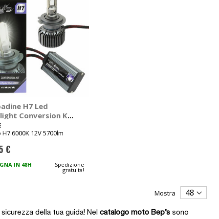
adine H7 Led
light Conversion Kit
 BRYTE
E
o H7 6000K 12V 5700lm
5 €
GNA IN 48H
Spedizione
gratuita!
Mostra
 sicurezza della tua guida! Nel
catalogo moto Bep’s
sono