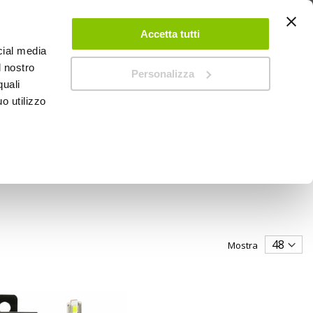
 UN ACCOUNT
CONTATTACI
NEGOZI
IL MIO NEGOZIO
Accetta tutti
cial media
l nostro
Personalizza
0
Carrello
quali
o utilizzo
PROMOZIONI
Mostra