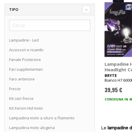
TIPO
Lampadine - Led
Accessori e ricambi
Fanale Posteriore
Lampadine 
Fari supplementari
Headlight C
V4 - BRYTE
BRYTE
Faro anteriore
Bianco H7 6000
Frecce
39,95 €
Kit cavi frecce
CONSEGNA IN 4
Kit Xenon Hid moto
Lampadina moto a siluro a filamento
Lampadina moto alogena
Le
lampadine de