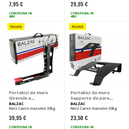
7,95 €
29,95 €
CONSEGNA IN
CONSEGNA IN
48H
48H
Novità
Novità
Portabici da muro
Portabici da muro
Girevole e
Supporto da parete
pieghevole -
con porta accessori
BALZAC
BALZAC
Nero Carico massimo 30kg
Nero Carico massimo 30kg
BALZAC
- BALZAC
39,95 €
23,50 €
CONSEGNA IN
CONSEGNA IN