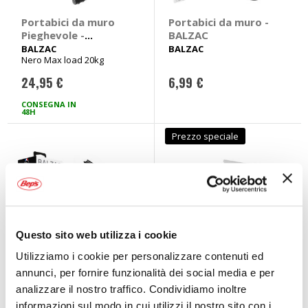
Portabici da muro
Portabici da muro -
Pieghevole -
BALZAC
BALZAC
BALZAC
BALZAC
Nero Max load 20kg
24,95 €
6,99 €
CONSEGNA IN
48H
Prezzo speciale
Questo sito web utilizza i cookie
Utilizziamo i cookie per personalizzare contenuti ed
annunci, per fornire funzionalità dei social media e per
analizzare il nostro traffico. Condividiamo inoltre
Portabici da muro
Portabici da muro
Sollevatore a
Roda - PERUZZO
informazioni sul modo in cui utilizzi il nostro sito con i