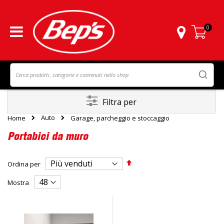
0
Carrello
Filtra per
Auto
Home
Garage, parcheggio e stoccaggio
Portabici da muro
Imposta
Ordina per
la
direzione
Mostra
decrescente