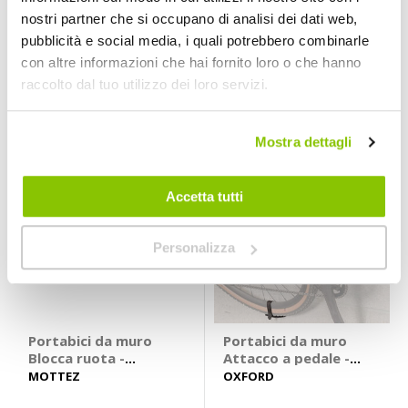
soffitto - BALZAC
BALZAC
PERUZZO
nostri partner che si occupano di analisi dei dati web,
Max load 20kg
pubblicità e social media, i quali potrebbero combinarle
19,95 €
5,95 €
con altre informazioni che hai fornito loro o che hanno
raccolto dal tuo utilizzo dei loro servizi.
Prezzo speciale
Mostra dettagli
Accetta tutti
Personalizza
Portabici da muro
Portabici da muro
Blocca ruota -
Attacco a pedale -
MOTTEZ
OXFORD
MOTTEZ
OXFORD