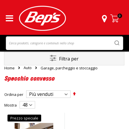
0
Carrello
Filtra per
Auto
Home
Garage, parcheggio e stoccaggio
Specchio convesso
Imposta
Ordina per
la
direzione
Mostra
decrescente
Prezzo speciale