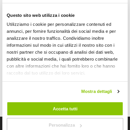
Questo sito web utilizza i cookie
Utilizziamo i cookie per personalizzare contenuti ed
annunci, per fornire funzionalità dei social media e per
analizzare il nostro traffico. Condividiamo inoltre
Specchio convesso
Traffic Mirror -
informazioni sul modo in cui utilizzi il nostro sito con i
LAMPA
LAMPA
nostri partner che si occupano di analisi dei dati web,
560gr
pubblicità e social media, i quali potrebbero combinarle
53,25 €
con altre informazioni che hai fornito loro o che hanno
raccolto dal tuo utilizzo dei loro servizi.
Spedizione gratuita!
Mostra
Mostra dettagli
Accetta tutti
Personalizza