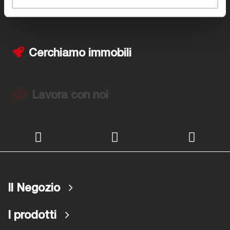
I negozi Bep's
Cerchiamo immobili
Lavora con noi
Il Negozio
I prodotti