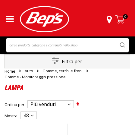
0
Carrello
Filtra per
Auto
Gomme, cerchi e freni
Home
Gomme - Monitoraggio pressione
LAMPA
Imposta
Ordina per
la
direzione
Mostra
decrescente