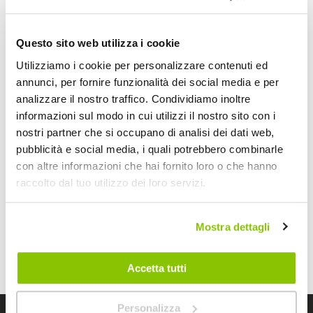
Questo sito web utilizza i cookie
Utilizziamo i cookie per personalizzare contenuti ed
annunci, per fornire funzionalità dei social media e per
analizzare il nostro traffico. Condividiamo inoltre
Pistola
Pistola
informazioni sul modo in cui utilizzi il nostro sito con i
gonfiapneumatici
gonfiapneumatici
nostri partner che si occupano di analisi dei dati web,
Con manometro -
Con manometro -
LAMPA
LAMPA
12 bar
LAMPA
LAMPA
pubblicità e social media, i quali potrebbero combinarle
con altre informazioni che hai fornito loro o che hanno
32,95 €
21,95 €
raccolto dal tuo utilizzo dei loro servizi.
CONSEGNA IN
CONSEGNA IN
48H
48H
Mostra dettagli
Mostra
Accetta tutti
Personalizza