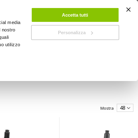
 UN ACCOUNT
CONTATTACI
NEGOZI
IL MIO NEGOZIO
Accetta tutti
cial media
l nostro
Personalizza
0
Carrello
quali
o utilizzo
PROMOZIONI
Mostra