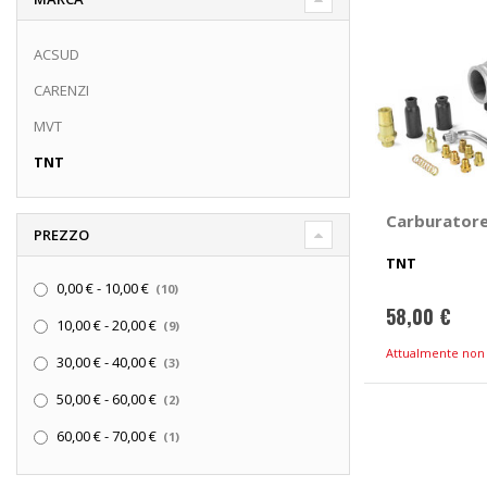
ACSUD
CARENZI
MVT
TNT
Carburatore
PREZZO
TNT
elementi
0,00 €
-
10,00 €
10
58,00 €
elementi
10,00 €
-
20,00 €
9
elementi
Attualmente non 
30,00 €
-
40,00 €
3
elementi
50,00 €
-
60,00 €
2
elemento
60,00 €
-
70,00 €
1