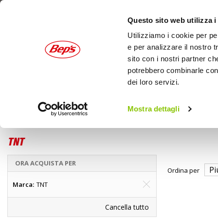
Questo sito web utilizza i
Utilizziamo i cookie per pe
e per analizzare il nostro t
sito con i nostri partner ch
potrebbero combinarle con a
dei loro servizi.
AUTO
MOTO
OUTDOOR
Mostra dettagli
Moto
Scooter accessori
Home
Motore e manutenzione
TNT
ORA ACQUISTA PER
Ordina per
Marca
TNT
Cancella tutto