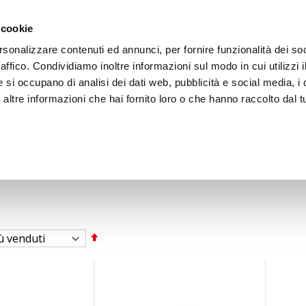
ACCEDI
CREA
 cookie
rsonalizzare contenuti ed annunci, per fornire funzionalità dei so
raffico. Condividiamo inoltre informazioni sul modo in cui utilizzi i
e si occupano di analisi dei dati web, pubblicità e social media, i 
ltre informazioni che hai fornito loro o che hanno raccolto dal tu
BICI
BEP'S GARAGE
Imposta
la
direzione
decrescente