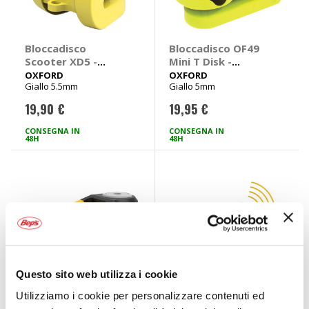
Bloccadisco
Bloccadisco OF49
Scooter XD5 -
Mini T Disk -
OXFORD
OXFORD
OXFORD
OXFORD
Giallo 5.5mm
Giallo 5mm
19,90 €
19,95 €
CONSEGNA IN
CONSEGNA IN
48H
48H
Questo sito web utilizza i cookie
Utilizziamo i cookie per personalizzare contenuti ed