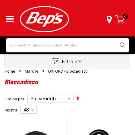
0
Carrello
Filtra per
Home
Marche
OXFORD - Bloccadisco
Bloccadisco
Imposta
Ordina per
la
direzione
Mostra
decrescente