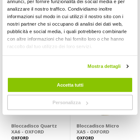
annunci, per fornire funzionalità dei social media e per
Bloccadisco Quartz
Bloccadisco XA7
analizzare il nostro traffico. Condividiamo inoltre
XA10 - OXFORD
Allarm - OXFORD
OXFORD
OXFORD
informazioni sul modo in cui utilizzi il nostro sito con i
Giallo/nero 10mm
Giallo h65x99m
nostri partner che si occupano di analisi dei dati web,
78xh56mm
64,95 €
44,95 €
pubblicità e social media, i quali potrebbero combinarle
con altre informazioni che hai fornito loro o che hanno
CONSEGNA IN
Spedizione
CONSEGNA IN
Spedizione
48H
gratuita!
48H
gratuita!
raccolto dal tuo utilizzo dei loro servizi.
Mostra dettagli
Accetta tutti
Personalizza
Bloccadisco Quartz
Bloccadisco Micro
XA6 - OXFORD
XA5 - OXFORD
OXFORD
OXFORD