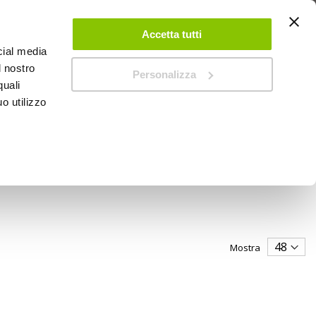
 UN ACCOUNT
CONTATTACI
NEGOZI
IL MIO NEGOZIO
Accetta tutti
cial media
l nostro
Personalizza
0
Carrello
quali
o utilizzo
PROMOZIONI
Mostra