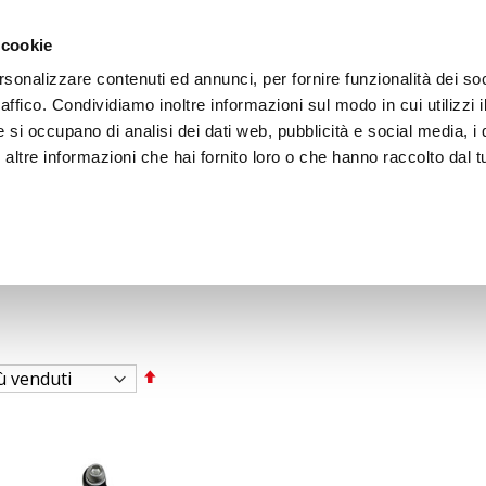
ACCEDI
CREA
 cookie
rsonalizzare contenuti ed annunci, per fornire funzionalità dei so
raffico. Condividiamo inoltre informazioni sul modo in cui utilizzi i
e si occupano di analisi dei dati web, pubblicità e social media, i 
ltre informazioni che hai fornito loro o che hanno raccolto dal tu
BICI
BEP'S GARAGE
Imposta
la
direzione
decrescente