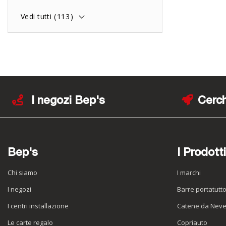
Vedi tutti (
113
)
I negozi Bep's
Cerch
Bep's
I Prodotti
Chi siamo
I marchi
I negozi
Barre portatutt
I centri installazione
Catene da Nev
Le carte regalo
Copriauto