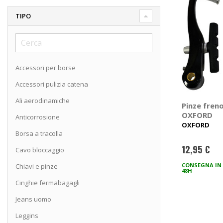
TIPO
Accessori per borse
Accessori pulizia catena
Ali aerodinamiche
Pinze freno
OXFORD
Anticorrosione
OXFORD
Borsa a tracolla
12,95 €
Cavo bloccaggio
CONSEGNA IN
Chiavi e pinze
48H
Cinghie fermabagagli
Jeans uomo
Leggins