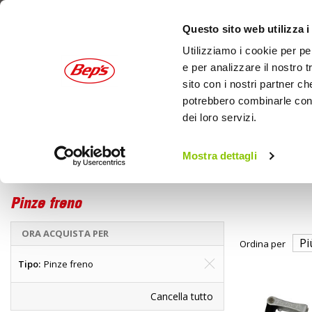
Questo sito web utilizza i
Utilizziamo i cookie per pe
e per analizzare il nostro t
sito con i nostri partner ch
potrebbero combinarle con a
dei loro servizi.
AUTO
MOTO
OUTDOOR
Mostra dettagli
Home
Marche
OXFORD - Pinze freno
Pinze freno
ORA ACQUISTA PER
Ordina per
Tipo
Pinze freno
Cancella tutto