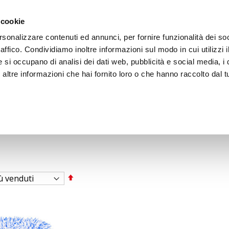
ACCEDI
CREA
 cookie
rsonalizzare contenuti ed annunci, per fornire funzionalità dei so
raffico. Condividiamo inoltre informazioni sul modo in cui utilizzi i
e si occupano di analisi dei dati web, pubblicità e social media, i 
ltre informazioni che hai fornito loro o che hanno raccolto dal tu
BICI
BEP'S GARAGE
Imposta
la
direzione
decrescente