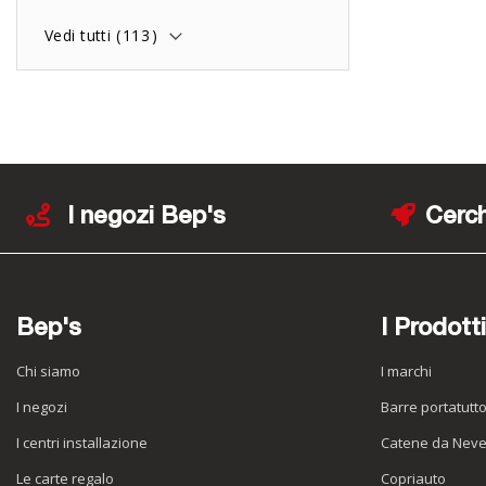
Vedi tutti (
113
)
I negozi Bep's
Cerch
Bep's
I Prodotti
Chi siamo
I marchi
I negozi
Barre portatutt
I centri installazione
Catene da Nev
Le carte regalo
Copriauto