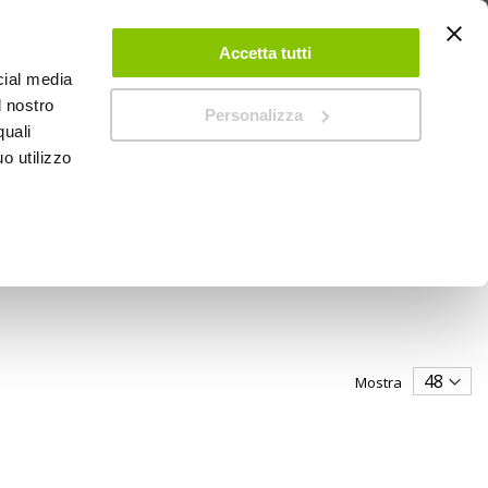
 UN ACCOUNT
CONTATTACI
NEGOZI
IL MIO NEGOZIO
Accetta tutti
cial media
l nostro
Personalizza
0
Carrello
quali
o utilizzo
PROMOZIONI
Mostra