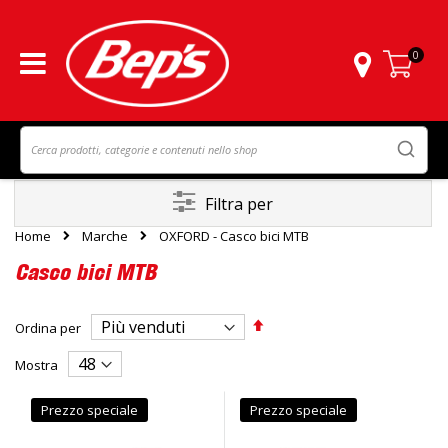
0
Carrello
Filtra per
Home
Marche
OXFORD - Casco bici MTB
Casco bici MTB
Imposta
Ordina per
la
direzione
Mostra
decrescente
Prezzo speciale
Prezzo speciale