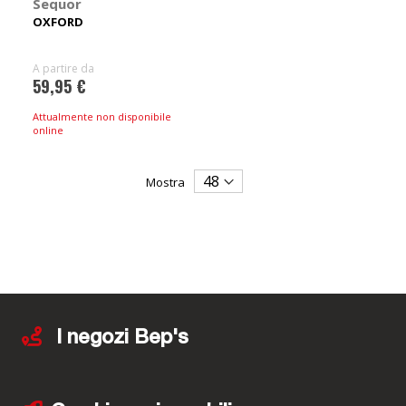
Sequor
OXFORD
A partire da
59,95 €
Attualmente non disponibile
online
Mostra
I negozi Bep's