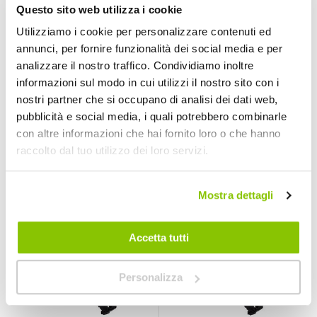
Questo sito web utilizza i cookie
Casco bici MTB F15
Casco bici MTB
Utilizziamo i cookie per personalizzare contenuti ed
Altius
annunci, per fornire funzionalità dei social media e per
OXFORD
OXFORD
analizzare il nostro traffico. Condividiamo inoltre
informazioni sul modo in cui utilizzi il nostro sito con i
A partire da
A partire da
nostri partner che si occupano di analisi dei dati web,
19,95 €
59,95 €
pubblicità e social media, i quali potrebbero combinarle
Attualmente non disponibile
con altre informazioni che hai fornito loro o che hanno
online
raccolto dal tuo utilizzo dei loro servizi.
Mostra dettagli
Accetta tutti
Personalizza