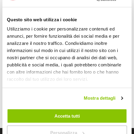
Questo sito web utilizza i cookie
Utilizziamo i cookie per personalizzare contenuti ed
annunci, per fornire funzionalità dei social media e per
Stabilizzatori
analizzare il nostro traffico. Condividiamo inoltre
Manubrio CS255 -
OXFORD
OXFORD
informazioni sul modo in cui utilizzi il nostro sito con i
nostri partner che si occupano di analisi dei dati web,
29,95 €
pubblicità e social media, i quali potrebbero combinarle
con altre informazioni che hai fornito loro o che hanno
CONSEGNA IN
48H
raccolto dal tuo utilizzo dei loro servizi.
Mostra
Mostra dettagli
Accetta tutti
Personalizza