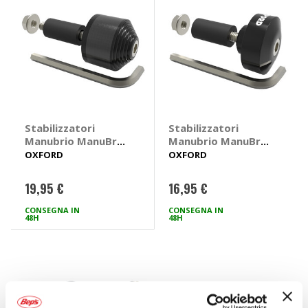
Stabilizzatori
Stabilizzatori
Manubrio ManuBrio
Manubrio ManuBrio
Ends - OXFORD
Ends - OXFORD
OXFORD
OXFORD
19,95 €
16,95 €
CONSEGNA IN
CONSEGNA IN
48H
48H