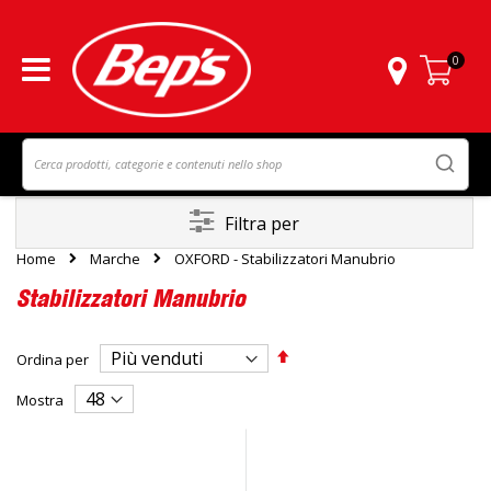
0
Carrello
Filtra per
Home
Marche
OXFORD - Stabilizzatori Manubrio
Stabilizzatori Manubrio
Imposta
Ordina per
la
direzione
Mostra
decrescente