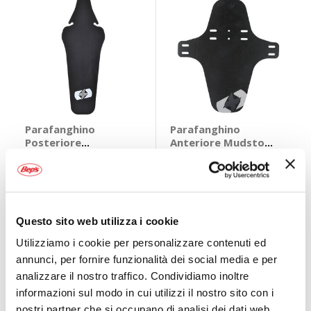
Parafanghino
Parafanghino
Posteriore
Anteriore Mudstop
Mudstop Easy -
Fork - OXFORD
OXFORD
OXFORD
Universale
Nero Universale
OXFORD
7,45 €
7,45 €
CONSEGNA IN
CONSEGNA IN
48H
48H
Questo sito web utilizza i cookie
Utilizziamo i cookie per personalizzare contenuti ed
Mostra
annunci, per fornire funzionalità dei social media e per
analizzare il nostro traffico. Condividiamo inoltre
informazioni sul modo in cui utilizzi il nostro sito con i
nostri partner che si occupano di analisi dei dati web,