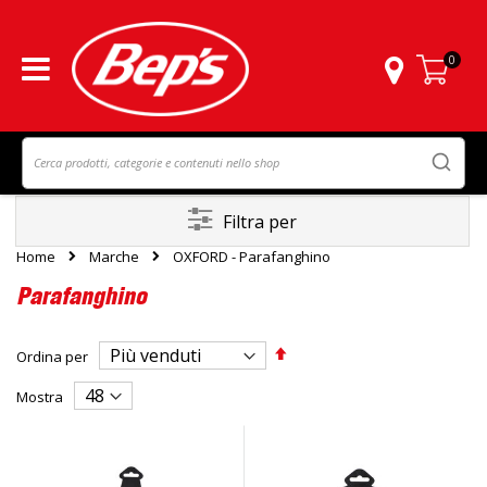
0
Carrello
Filtra per
Home
Marche
OXFORD - Parafanghino
Parafanghino
Imposta
Ordina per
la
direzione
Mostra
decrescente