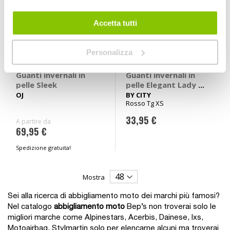
Accetta tutti
Personalizza
Guanti invernali in
Guanti invernali in
pelle Sleek
pelle Elegant Lady -
BY CITY
OJ
BY CITY
Rosso Tg XS
33,95 €
A partire da
69,95 €
Spedizione gratuita!
Mostra
Sei alla ricerca di abbigliamento moto dei marchi più famosi?
Nel catalogo
abbigliamento moto
Bep’s non troverai solo le
migliori marche come Alpinestars, Acerbis, Dainese, Ixs,
Motoairbag, Stylmartin solo per elencarne alcuni ma troverai