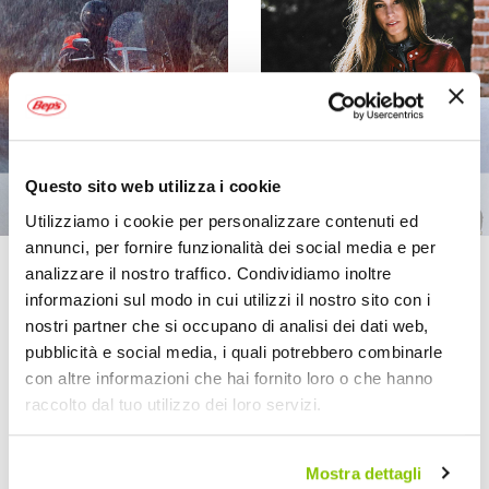
Questo sito web utilizza i cookie
Utilizziamo i cookie per personalizzare contenuti ed
annunci, per fornire funzionalità dei social media e per
analizzare il nostro traffico. Condividiamo inoltre
informazioni sul modo in cui utilizzi il nostro sito con i
Imposta
Ordina per
la
nostri partner che si occupano di analisi dei dati web,
direzione
Mostra
pubblicità e social media, i quali potrebbero combinarle
decrescente
con altre informazioni che hai fornito loro o che hanno
Prezzo speciale
raccolto dal tuo utilizzo dei loro servizi.
Mostra dettagli