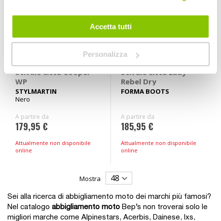
Accetta tutti
Personalizza
Stivale citta Cooper
Stivale citta Lady
WP
Rebel Dry
STYLMARTIN
FORMA BOOTS
Nero
A partire da
A partire da
179,95 €
185,95 €
Attualmente non disponibile
Attualmente non disponibile
online
online
Mostra
Sei alla ricerca di abbigliamento moto dei marchi più famosi?
Nel catalogo
abbigliamento moto
Bep’s non troverai solo le
migliori marche come Alpinestars, Acerbis, Dainese, Ixs,