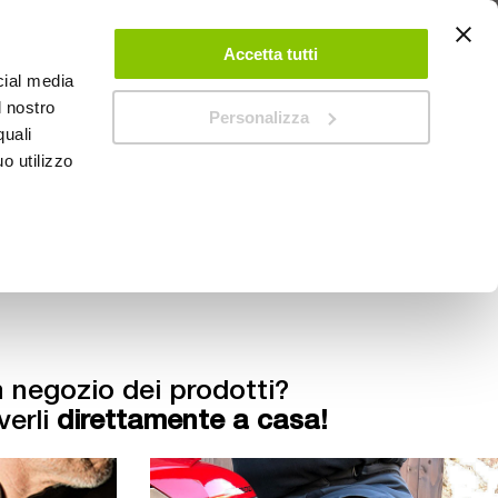
 UN ACCOUNT
CONTATTACI
NEGOZI
IL MIO NEGOZIO
Accetta tutti
cial media
l nostro
Personalizza
0
Carrello
quali
o utilizzo
PROMOZIONI
n negozio dei prodotti?
verli
direttamente a casa!