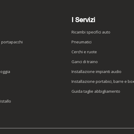
I Servizi
Ricambi specifici auto
o portapacchi
Pneumatici
e
Cerchi e ruote
Ganci di traino
ioggia
Installazione impianti audio
Installazione portabici, barre e bo
Guida taglie abbigliamento
istallo