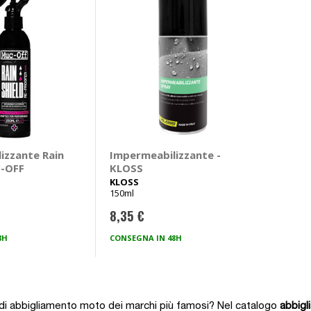
izzante Rain
Impermeabilizzante -
C-OFF
KLOSS
KLOSS
150ml
8,35 €
8H
CONSEGNA IN 48H
a di abbigliamento moto dei marchi più famosi? Nel catalogo
abbig