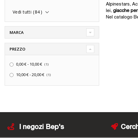
Alpinestars, Ac
lei,
giacche pe
Vedi tutti (
84
)
Nel catalogo Be
MARCA
PREZZO
elemento
0,00 €
-
10,00 €
1
elemento
10,00 €
-
20,00 €
1
I negozi Bep's
Cerch