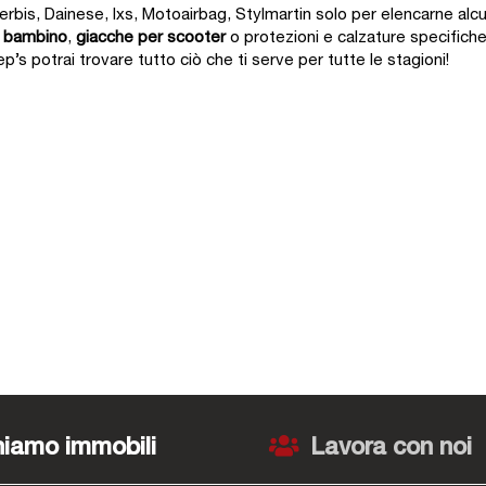
erbis, Dainese, Ixs, Motoairbag, Stylmartin solo per elencarne al
r bambino
,
giacche per scooter
o protezioni e calzature specifiche l
p’s potrai trovare tutto ciò che ti serve per tutte le stagioni!
iamo immobili
Lavora con noi