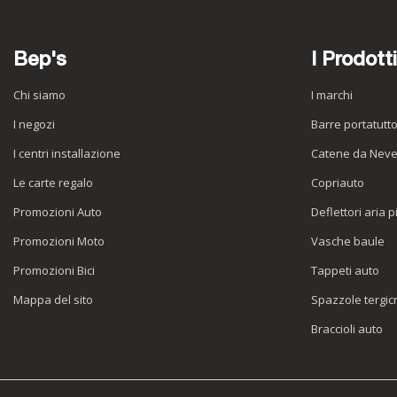
Bep's
I Prodotti
Chi siamo
I marchi
I negozi
Barre portatutt
I centri installazione
Catene da Nev
Le carte regalo
Copriauto
Promozioni Auto
Deflettori aria p
Promozioni Moto
Vasche baule
Promozioni Bici
Tappeti auto
Mappa del sito
Spazzole tergicr
Braccioli auto