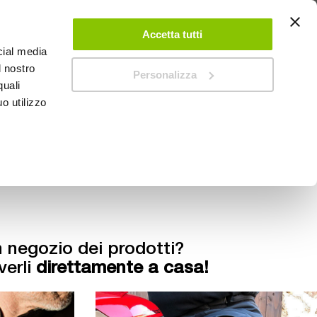
 UN ACCOUNT
CONTATTACI
NEGOZI
IL MIO NEGOZIO
Accetta tutti
cial media
l nostro
Personalizza
0
Carrello
quali
o utilizzo
PROMOZIONI
n negozio dei prodotti?
verli
direttamente a casa!