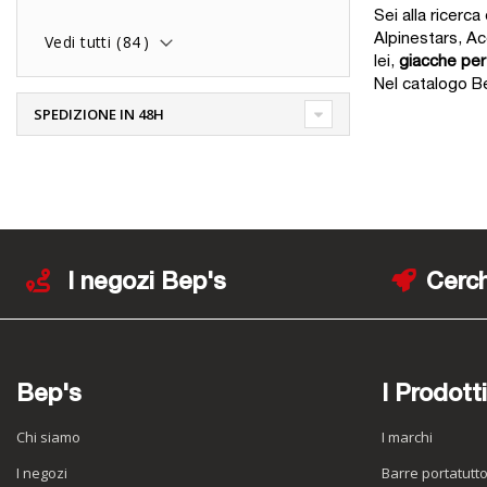
Sei alla ricerc
Vedi tutti (
84
)
Alpinestars, Ac
lei,
giacche pe
Nel catalogo Be
SPEDIZIONE IN 48H
I negozi Bep's
Cerch
Bep's
I Prodotti
Chi siamo
I marchi
I negozi
Barre portatutt