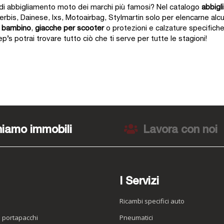
a di abbigliamento moto dei marchi più famosi? Nel catalogo
abbig
erbis, Dainese, Ixs, Motoairbag, Stylmartin solo per elencarne al
r bambino
,
giacche per scooter
o protezioni e calzature specifiche l
p’s potrai trovare tutto ciò che ti serve per tutte le stagioni!
iamo immobili
Lavora con noi
I Servizi
Ricambi specifici auto
o portapacchi
Pneumatici