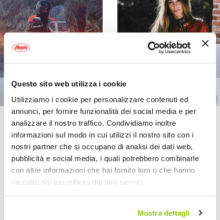
Questo sito web utilizza i cookie
Utilizziamo i cookie per personalizzare contenuti ed
annunci, per fornire funzionalità dei social media e per
analizzare il nostro traffico. Condividiamo inoltre
informazioni sul modo in cui utilizzi il nostro sito con i
Imposta
Ordina per
la
nostri partner che si occupano di analisi dei dati web,
direzione
Mostra
pubblicità e social media, i quali potrebbero combinarle
decrescente
con altre informazioni che hai fornito loro o che hanno
Prezzo speciale
raccolto dal tuo utilizzo dei loro servizi.
Mostra dettagli